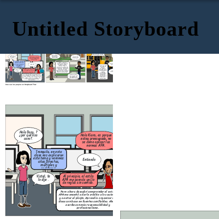
Untitled Storyboard
Claro tuvimos
dificultades al aplicar
las encuestas (que estas
fuera contestadas) y
también con el
Chicos ustedes
desarrollo del estado del
creen que tuvimos
arte.
Hola Norman!,
Hola Dary, ?
retos en esta
entendiste el
Hola Kiara, es porque
¿por qué esa
Hola Dariela,
investigación?.
tema de hoy?
estoy preocupada, no
cara?.
si claro y tu?
se como aplicar las
normas APA.
Tranquila, en esta
También , aprendí a
clase nos explicaran
Cierto tienen
reconocer los tipos de
este tema y veremos
Entiendo
razón
variable me ayuda a
citas Directas,
Creo que sí, tuve
analizar mejor la
múltiples y
una falta de
información y aplicar los
paráfrasis.
recursos
instrumentos. Ahora puedo
tecnológicos
entender qué datos
personales como
Al principio, el estilo
Viste!, te
necesito y cómo usarlos, lo
Dary tuviste
mi computadora y
APA me parecía un lío
lo dije .
que me da más seguridad
limitaciones en el
también
de reglas sin sentido.
al hacer investigaciones."
curso?.
Dificultad para
comprender y
Pero ahora descubrí comprender el estilo
Me parece genial!
aplicar los
APA me enseñó a darle crédito a los autores
y tienes razón esto
contenidos de la
y a evitar el plagio. Aprendí a organizar mis
nos ayudara en
clase en la
ideas con base en fuentes confiables. Ahora
esta investigación
investigación
escribo con más responsabilidad y
profesionalismo.
Cree sus los propios en Storyboard That
Hola Norman!,
Hola Dary, ?
entendiste el
Hola Kiara, es porque
¿por qué esa
Ho
tema de hoy?
estoy preocupada, no
cara?.
si
se como aplicar las
normas APA.
Tranquila, en esta
También , aprendí a
clase nos explicaran
reconocer los tipos de
este tema y veremos
Entiendo
variable me ayuda a
citas Directas,
analizar mejor la
múltiples y
información y aplicar los
paráfrasis.
instrumentos. Ahora puedo
entender qué datos
Al principio, el estilo
Viste!, te
necesito y cómo usarlos, lo
APA me parecía un lío
lo dije .
que me da más seguridad
de reglas sin sentido.
al hacer investigaciones."
Pero ahora descubrí comprender el estilo
Me parece
APA me enseñó a darle crédito a los autores
y tienes r
y a evitar el plagio. Aprendí a organizar mis
nos ayu
ideas con base en fuentes confiables. Ahora
esta inve
escribo con más responsabilidad y
profesionalismo.