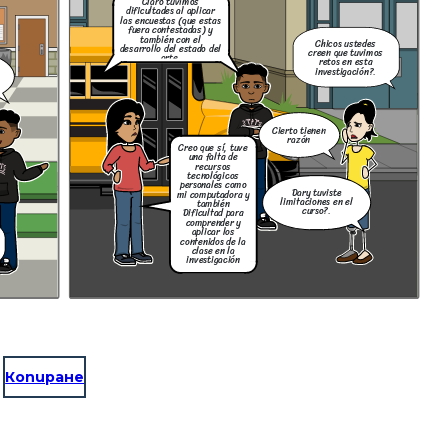
Claro tuvimos
dificultades al aplicar
las encuestas (que estas
fuera contestadas) y
también con el
Chicos ustedes
desarrollo del estado del
creen que tuvimos
arte.
retos en esta
investigación?.
Cierto tienen
razón
Creo que sí, tuve
una falta de
recursos
tecnológicos
personales como
Dary tuviste
mi computadora y
limitaciones en el
también
curso?.
Dificultad para
comprender y
aplicar los
contenidos de la
clase en la
investigación
Копиране