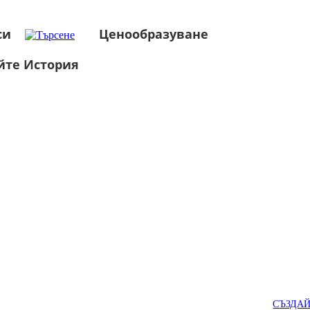
си
Ценообразуване
йте История
СЪЗДА