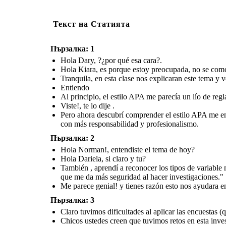
investigación
Текст на Статията
Пързалка: 1
Hola Dary, ?¿por qué esa cara?.
Hola Kiara, es porque estoy preocupada, no se com
Tranquila, en esta clase nos explicaran este tema y v
Entiendo
Al principio, el estilo APA me parecía un lío de regla
Viste!, te lo dije .
Pero ahora descubrí comprender el estilo APA me ense
con más responsabilidad y profesionalismo.
Пързалка: 2
Hola Norman!, entendiste el tema de hoy?
Hola Dariela, si claro y tu?
También , aprendí a reconocer los tipos de variable
que me da más seguridad al hacer investigaciones."
Me parece genial! y tienes razón esto nos ayudara en
Пързалка: 3
Claro tuvimos dificultades al aplicar las encuestas (q
Chicos ustedes creen que tuvimos retos en esta inve