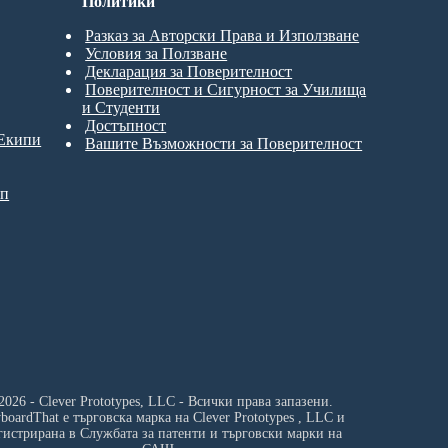
Политики
Разказ за Авторски Права и Използване
Условия за Ползване
Декларация за Поверителност
Поверителност и Сигурност за Училища
и Студенти
Достъпност
 Екипи
Вашите Възможности за Поверителност
ип
2026 - Clever Prototypes, LLC - Всички права запазени.
yboardThat е търговска марка на
Clever Prototypes , LLC
и
гистрирана в Службата за патенти и търговски марки на