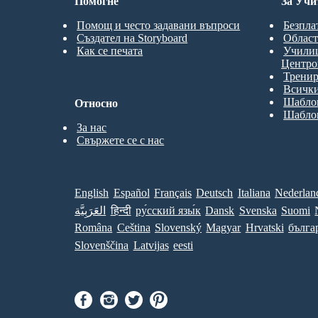
Помогне
За Учи
Помощ и често задавани въпроси
Безпла
Създател на Storyboard
Област
Как се печата
Учили
Центро
Трени
Всички
Шаблон
Относно
Шаблон
За нас
Свържете се с нас
English
Español
Français
Deutsch
Italiana
Nederlan
العَرَبِيَّة
हिन्दी
ру́сский язы́к
Dansk
Svenska
Suomi
Româna
Ceština
Slovenský
Magyar
Hrvatski
бълга
Slovenščina
Latvijas
eesti