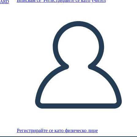
Вписвам се
Регистрирайте се като учител
OARD
Регистрирайте се като физическо лице