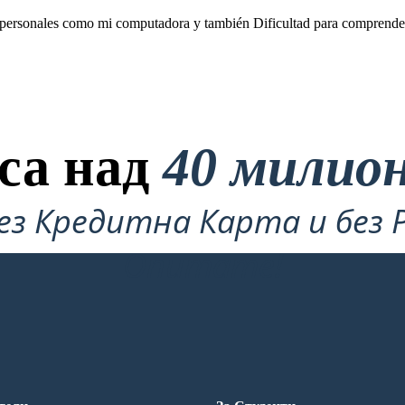
s personales como mi computadora y también Dificultad para comprender y
са над
40 милио
ез Кредитна Карта и без 
Опитате!