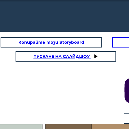
Копирайте този Storyboard
ПУСКАНЕ НА СЛАЙДШОУ
Claro tuvimos
dificultades al aplicar
las encuestas (que estas
fuera contestadas) y
también con el
Chicos ustedes
desarrollo del estado del
creen que tuvimos
arte.
retos en esta
la Dariela,
investigación?.
 claro y tu?
Cierto tienen
razón
Creo que sí, tuve
una falta de
recursos
tecnológicos
personales como
Dary tuviste
mi computadora y
limitaciones en el
también
curso?.
Dificultad para
comprender y
 genial!
aplicar los
azón esto
contenidos de la
dara en
clase en la
stigación
investigación