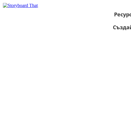
Ресур
Създа