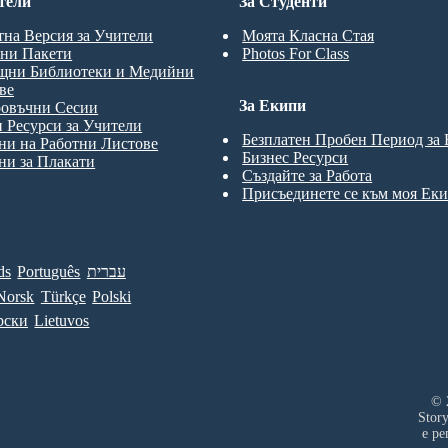
тели
За Студенти
тна Версия за Учители
Моята Класна Стая
ни Пакети
Photos For Class
щни Библиотеки и Медийни
ве
За Екипи
ровъчни Сесии
 Ресурси за Учители
Безплатен Пробен Период за
и на Работни Листове
Бизнес Ресурси
и за Плакати
Създайте за Работа
Присъединете се към моя Ек
ds
Português
עברית
Norsk
Türkçe
Polski
рски
Lietuvos
© 
Stor
е ре