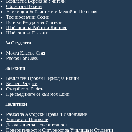
Безплатна Версия за Учители
Областни Пакети
Училищни Библиотеки и Медийни Центрове
Тренировъчни Сесии
Всички Ресурси за Учители
Шаблони на Работни Листове
Шаблони за Плакати
За Студенти
Моята Класна Стая
Photos For Class
За Екипи
Безплатен Пробен Период за Екипи
Бизнес Ресурси
Създайте за Работа
Присъединете се към моя Екип
Политики
Разказ за Авторски Права и Използване
Условия за Ползване
Декларация за Поверителност
Поверителност и Сигурност за Училища и Студенти