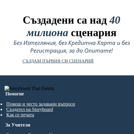
Създадени са над
40
милиона
сценария
Без Изтегляния, без Кредитна Карта и без
Регистрация, за да Опитате!
СЪЗДАМ ПЪРВИЯ СИ СЦЕНАРИЙ
Помогне
Помощ и често задавани въпроси
Създател на Storyboard
Как се печата
За Учители