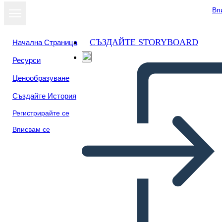
Вп
СЪЗДАЙТЕ STORYBOARD
Начална Страница
Ресурси
Преглед като
Ценообразуване
слайдшоу
Създайте История
Регистрирайте се
Вписвам се