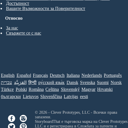
Достъпност
Вашите Възможности за Поверителност
Относно
За нас
Свържете се с нас
English
Español
Français
Deutsch
Italiana
Nederlands
Português
עברית
العَرَبِيَّة
हिन्दी
ру́сский язы́к
Dansk
Svenska
Suomi
Norsk
Türkçe
Polski
Româna
Ceština
Slovenský
Magyar
Hrvatski
български
Lietuvos
Slovenščina
Latvijas
eesti
© 2026 - Clever Prototypes, LLC - Всички права
запазени.
StoryboardThat е търговска марка на
Clever Prototypes
LLC
и е регистрирана в Службата за патенти и