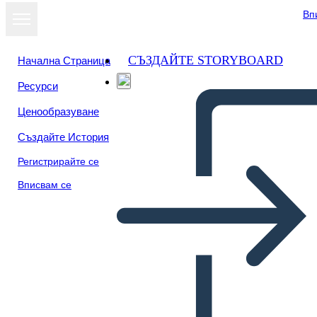
Вп
СЪЗДАЙТЕ STORYBOARD
Начална Страница
Ресурси
Преглед като
Ценообразуване
слайдшоу
Създайте История
Регистрирайте се
Вписвам се
مخطط فين - 4