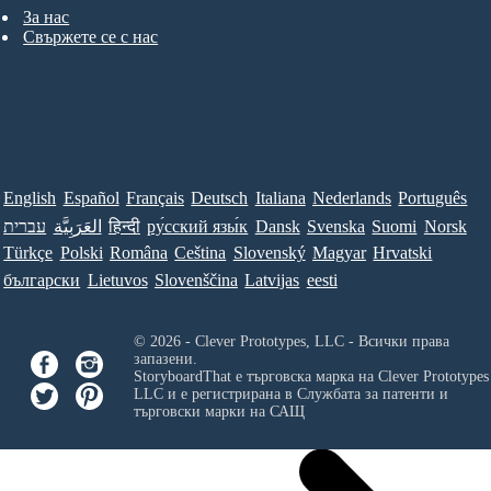
За нас
Свържете се с нас
English
Español
Français
Deutsch
Italiana
Nederlands
Português
עברית
العَرَبِيَّة
हिन्दी
ру́сский язы́к
Dansk
Svenska
Suomi
Norsk
Türkçe
Polski
Româna
Ceština
Slovenský
Magyar
Hrvatski
български
Lietuvos
Slovenščina
Latvijas
eesti
© 2026 - Clever Prototypes, LLC - Всички права
запазени.
StoryboardThat е търговска марка на
Clever Prototypes
LLC
и е регистрирана в Службата за патенти и
търговски марки на САЩ