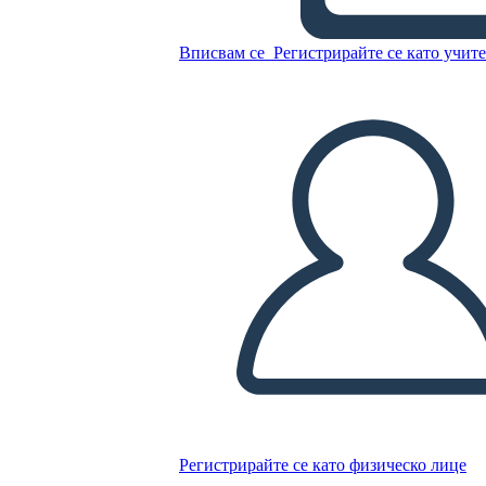
Вписвам се
Регистрирайте се като учит
Копирайте този Storyboard
СЪЗДАЙТЕ СЦЕНАРИЙ
ПУСКАНЕ НА СЛАЙДШОУ
ЧЕТИ МИ
Регистрирайте се като физическо лице