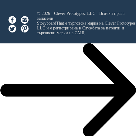
© 2026 - Clever Prototypes, LLC - Всички права
запазени.
StoryboardThat е търговска марка на
Clever Prototypes
LLC
и е регистрирана в Службата за патенти и
търговски марки на САЩ