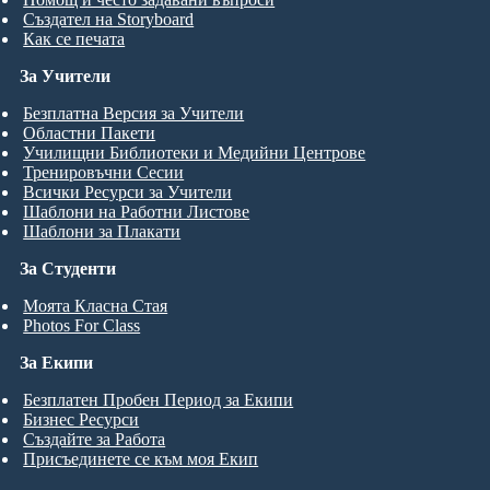
Създател на Storyboard
Как се печата
За Учители
Безплатна Версия за Учители
Областни Пакети
Училищни Библиотеки и Медийни Центрове
Тренировъчни Сесии
Всички Ресурси за Учители
Шаблони на Работни Листове
Шаблони за Плакати
За Студенти
Моята Класна Стая
Photos For Class
За Екипи
Безплатен Пробен Период за Екипи
Бизнес Ресурси
Създайте за Работа
Присъединете се към моя Екип