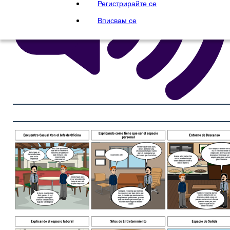
Регистрирайте се
Вписвам се