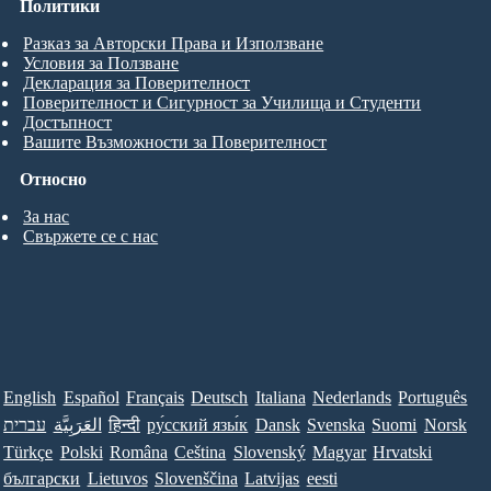
Политики
Разказ за Авторски Права и Използване
Условия за Ползване
Декларация за Поверителност
Поверителност и Сигурност за Училища и Студенти
Достъпност
Вашите Възможности за Поверителност
Относно
За нас
Свържете се с нас
English
Español
Français
Deutsch
Italiana
Nederlands
Português
עברית
العَرَبِيَّة
हिन्दी
ру́сский язы́к
Dansk
Svenska
Suomi
Norsk
Türkçe
Polski
Româna
Ceština
Slovenský
Magyar
Hrvatski
български
Lietuvos
Slovenščina
Latvijas
eesti