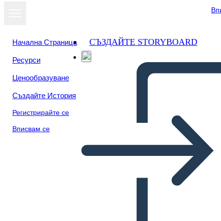
Вп
СЪЗДАЙТЕ STORYBOARD
Начална Страница
Ресурси
Преглед като
Ценообразуване
слайдшоу
Създайте История
Регистрирайте се
Вписвам се