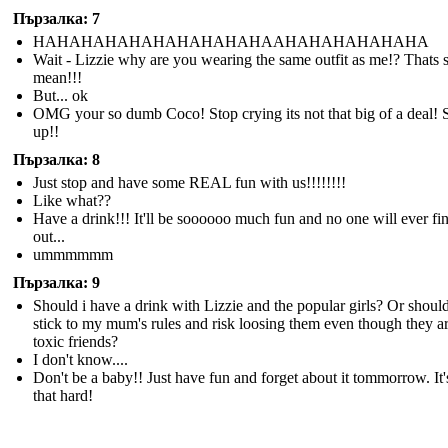
Пързалка: 7
HAHAHAHAHAHAHAHAHAHAAHAHAHAHAHAHA
Wait - Lizzie why are you wearing the same outfit as me!? Thats 
mean!!!
But... ok
OMG your so dumb Coco! Stop crying its not that big of a deal! S
up!!
Пързалка: 8
Just stop and have some REAL fun with us!!!!!!!!
Like what??
Have a drink!!! It'll be soooooo much fun and no one will ever fi
out...
ummmmmm
Пързалка: 9
Should i have a drink with Lizzie and the popular girls? Or should
stick to my mum's rules and risk loosing them even though they a
toxic friends?
I don't know....
Don't be a baby!! Just have fun and forget about it tommorrow. It'
that hard!