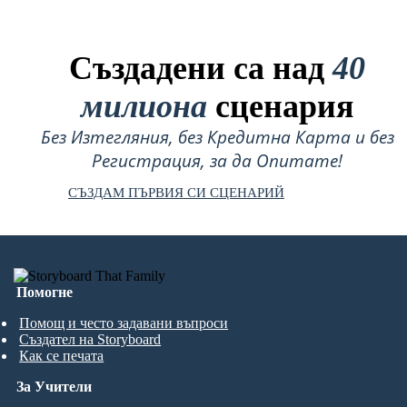
Създадени са над
40
милиона
сценария
Без Изтегляния, без Кредитна Карта и без
Регистрация, за да Опитате!
СЪЗДАМ ПЪРВИЯ СИ СЦЕНАРИЙ
Помогне
Помощ и често задавани въпроси
Създател на Storyboard
Как се печата
За Учители