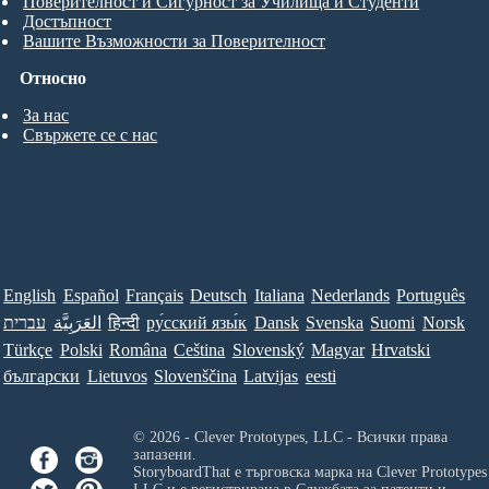
Поверителност и Сигурност за Училища и Студенти
Достъпност
Вашите Възможности за Поверителност
Относно
За нас
Свържете се с нас
English
Español
Français
Deutsch
Italiana
Nederlands
Português
עברית
العَرَبِيَّة
हिन्दी
ру́сский язы́к
Dansk
Svenska
Suomi
Norsk
Türkçe
Polski
Româna
Ceština
Slovenský
Magyar
Hrvatski
български
Lietuvos
Slovenščina
Latvijas
eesti
© 2026 - Clever Prototypes, LLC - Всички права
запазени.
StoryboardThat е търговска марка на
Clever Prototypes