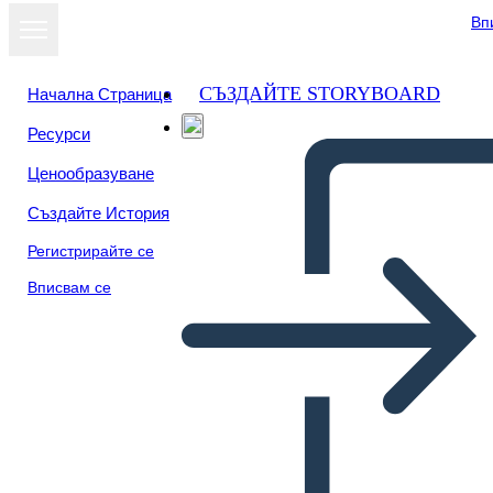
Вп
СЪЗДАЙТЕ STORYBOARD
Начална Страница
Ресурси
Преглед като
Ценообразуване
слайдшоу
Създайте История
Регистрирайте се
Вписвам се