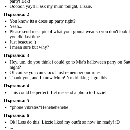
party! Eek!
Oooooh yay!I'll ask my mum tonight, Lizzie.
Пързалка: 2
You know its a dress up party right?
Yeah...
Please send me a pic of what your gonna wear so you don't look l
you did last time....
Just beacuse ;)
I mean sure but why?
Пързалка: 3
Hey, um, do you think i could go to Mia's halloween party on Sa
night?
Of course you can Coco! Just remember our rules.
Thank you, and I know Mum! No drinking. I got this.
Пързалка: 4
This could be perfect! Let me send a photo to Lizzie!
Пързалка: 5
*phone vibrates*Hehehehehehe
Пързалка: 6
Ok! Lets do this! Lizzie liked my outfit so now im ready! :D
...