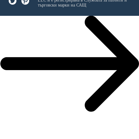
LLC
и е регистрирана в Службата за патенти и
търговски марки на САЩ