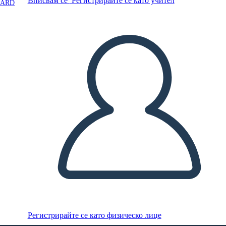
Вписвам се
Регистрирайте се като учител
OARD
Регистрирайте се като физическо лице