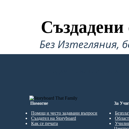
Създадени 
Без Изтегляния, б
СЪЗДАМ ПЪРВИЯ СИ СЦЕНАРИЙ
Помогне
За Учи
Помощ и често задавани въпроси
Безпла
Създател на Storyboard
Област
Как се печата
Учили
Центро