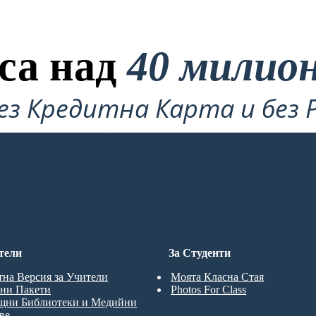
са над
40 милио
ез Кредитна Карта и без 
Опитате!
тели
За Студенти
тна Версия за Учители
Моята Класна Стая
ни Пакети
Photos For Class
щни Библиотеки и Медийни
ве