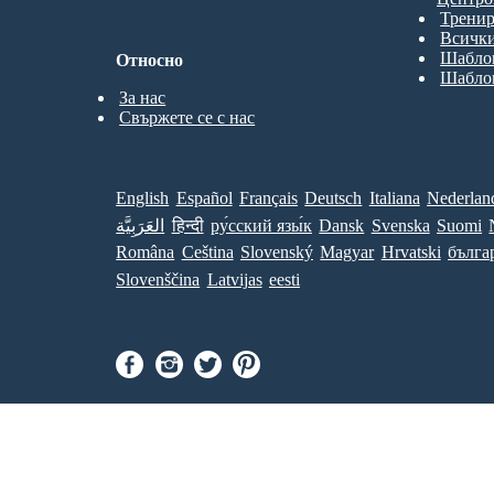
Трени
Всички
Шаблон
Относно
Шаблон
За нас
Свържете се с нас
English
Español
Français
Deutsch
Italiana
Nederlan
العَرَبِيَّة
हिन्दी
ру́сский язы́к
Dansk
Svenska
Suomi
Româna
Ceština
Slovenský
Magyar
Hrvatski
бълга
Slovenščina
Latvijas
eesti