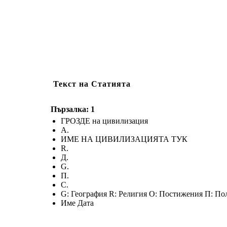
Текст на Статията
Пързалка: 1
ГРОЗДЕ на цивилизация
А.
ИМЕ НА ЦИВИЛИЗАЦИЯТА ТУК
R.
Д.
G.
П.
С.
G: География R: Религия О: Постижения П: По
Име Дата