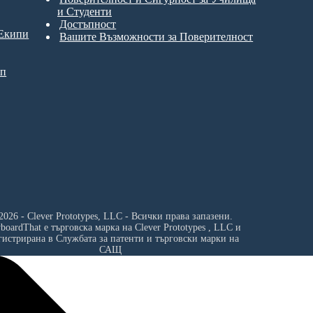
и Студенти
Достъпност
 Екипи
Вашите Възможности за Поверителност
ип
2026 - Clever Prototypes, LLC - Всички права запазени.
yboardThat е търговска марка на
Clever Prototypes , LLC
и
гистрирана в Службата за патенти и търговски марки на
САЩ