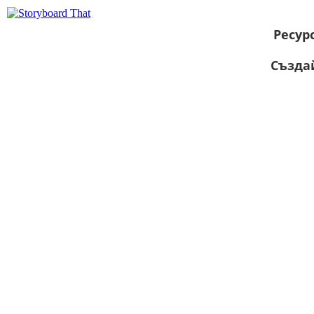
Ресур
Създа