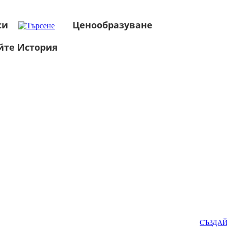
си
Ценообразуване
йте История
СЪЗДА