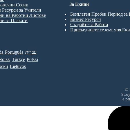
За Екипи
ровъчни Сесии
 Ресурси за Учители
Безплатен Пробен Период за
и на Работни Листове
Бизнес Ресурси
и за Плакати
Създайте за Работа
Присъединете се към моя Ек
ds
Português
עברית
Norsk
Türkçe
Polski
рски
Lietuvos
© 
Stor
е ре