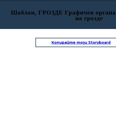
Шаблон, ГРОЗДЕ Графичен органа
на грозде
Копирайте този Storyboard