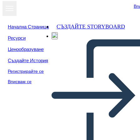
Вп
СЪЗДАЙТЕ STORYBOARD
Начална Страница
Ресурси
Преглед като
Ценообразуване
слайдшоу
Създайте История
Регистрирайте се
Вписвам се
Шаблон за Диаграма на