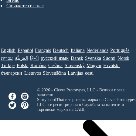
За нас
Свържете се с нас
English
Español
Français
Deutsch
Italiana
Nederlands
Português
עברית
العَرَبِيَّة
हिन्दी
ру́сский язы́к
Dansk
Svenska
Suomi
Norsk
Türkçe
Polski
Româna
Ceština
Slovenský
Magyar
Hrvatski
български
Lietuvos
Slovenščina
Latvijas
eesti
© 2026 - Clever Prototypes, LLC - Всички права
запазени.
StoryboardThat е търговска марка на
Clever Prototypes
LLC
и е регистрирана в Службата за патенти и
търговски марки на САЩ