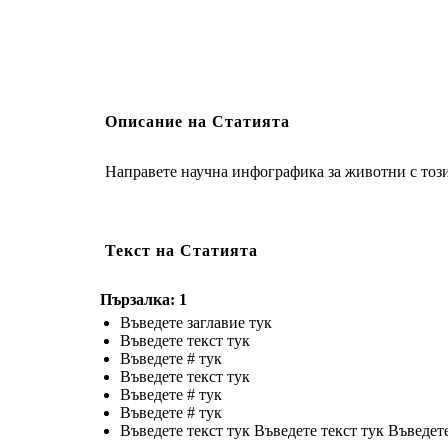
Описание на Статията
Направете научна инфографика за животни с тоз
Текст на Статията
Пързалка: 1
Въведете заглавие тук
Въведете текст тук
Въведете # тук
Въведете текст тук
Въведете # тук
Въведете # тук
Въведете текст тук Въведете текст тук Въведете