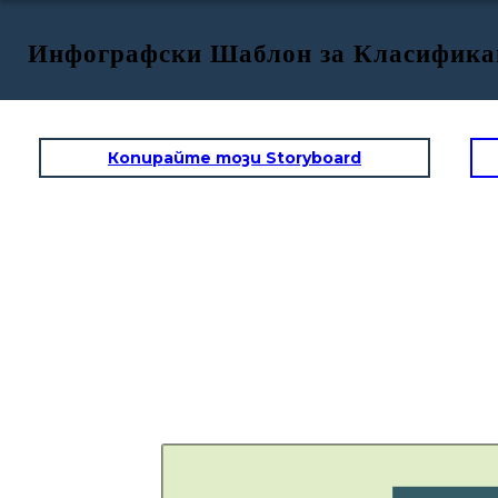
Инфографски Шаблон за Класифика
Копирайте този Storyboard