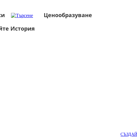
си
Ценообразуване
йте История
СЪЗДА