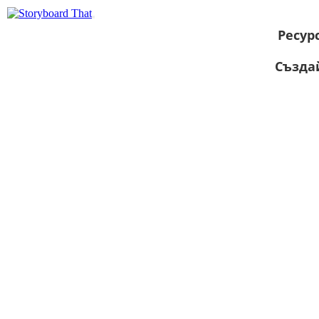
Ресур
Създа
Преглед като
слайдшоу