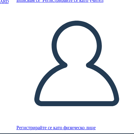
Вписвам се
Регистрирайте се като учител
OARD
Регистрирайте се като физическо лице