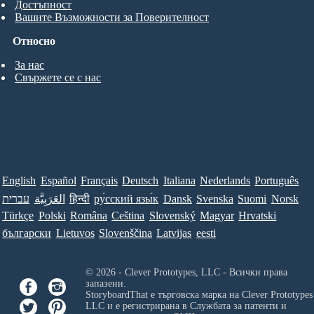
Достъпност
Вашите Възможности за Поверителност
Относно
За нас
Свържете се с нас
English
Español
Français
Deutsch
Italiana
Nederlands
Português
עברית
العَرَبِيَّة
हिन्दी
ру́сский язы́к
Dansk
Svenska
Suomi
Norsk
Türkçe
Polski
Româna
Ceština
Slovenský
Magyar
Hrvatski
български
Lietuvos
Slovenščina
Latvijas
eesti
© 2026 - Clever Prototypes, LLC - Всички права
запазени.
StoryboardThat е търговска марка на
Clever Prototypes
LLC
и е регистрирана в Службата за патенти и