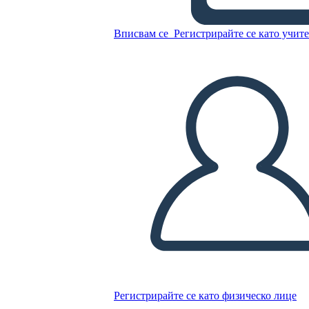
Вписвам се
Регистрирайте се като учит
Математическа
Инфографика Пейзажен
Цвят 3
Копирайте този Storyboard
СЪЗДАЙТЕ СЦЕНАРИЙ
ПУСКАНЕ НА СЛАЙДШОУ
Регистрирайте се като физическо лице
ЧЕТИ МИ