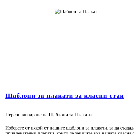
Шаблони за плакати за класни стаи
Персонализиране на Шаблони за Плакати
Изберете от някой от нашите шаблони за плакати, за да създад
привлекателни плакати, които да закачите във вашата класна 