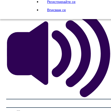
Регистрирайте се
Вписвам се