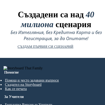
Създадени са над
40
милиона
сценария
Без Изтегляния, без Кредитна Карта и без
Регистрация, за да Опитате!
СЪЗДАМ ПЪРВИЯ СИ СЦЕНАРИЙ
Помогне
Помощ и често задавани въпроси
Създател на Storyboard
Как се печата
За Учители
Безплатна Версия за Учители