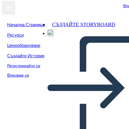
Вп
СЪЗДАЙТЕ STORYBOARD
Начална Страница
Ресурси
Ценообразуване
Създайте История
Регистрирайте се
Вписвам се
Празна клетка с описание
на заглавието