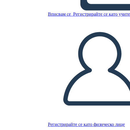
Вписвам се
Регистрирайте се като учит
Копирайте този Storyboard
СЪЗДАЙТЕ СЦЕНАРИЙ
ПУСКАНЕ НА СЛАЙДШОУ
ЧЕТИ МИ
Регистрирайте се като физическо лице