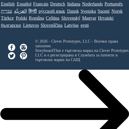
English
Español
Français
Deutsch
Italiana
Nederlands
Português
עברית
العَرَبِيَّة
हिन्दी
ру́сский язы́к
Dansk
Svenska
Suomi
Norsk
Türkçe
Polski
Româna
Ceština
Slovenský
Magyar
Hrvatski
български
Lietuvos
Slovenščina
Latvijas
eesti
© 2026 - Clever Prototypes, LLC - Всички права
запазени.
StoryboardThat е търговска марка на
Clever Prototypes
LLC
и е регистрирана в Службата за патенти и
търговски марки на САЩ