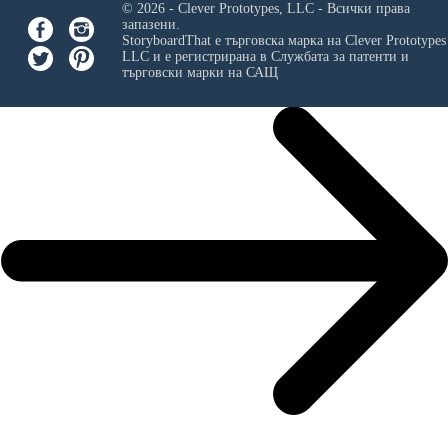
© 2026 - Clever Prototypes, LLC - Всички права
запазени.
StoryboardThat е търговска марка на
Clever Prototypes
LLC
и е регистрирана в Службата за патенти и
търговски марки на САЩ