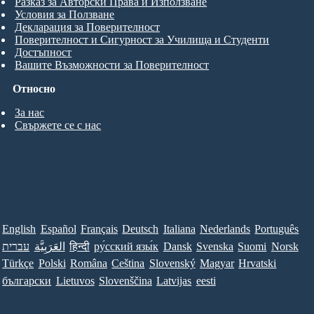
Разказ за Авторски Права и Използване
Условия за Ползване
Декларация за Поверителност
Поверителност и Сигурност за Училища и Студенти
Достъпност
Вашите Възможности за Поверителност
Относно
За нас
Свържете се с нас
English
Español
Français
Deutsch
Italiana
Nederlands
Português
עברית
العَرَبِيَّة
हिन्दी
ру́сский язы́к
Dansk
Svenska
Suomi
Norsk
Türkçe
Polski
Româna
Ceština
Slovenský
Magyar
Hrvatski
български
Lietuvos
Slovenščina
Latvijas
eesti