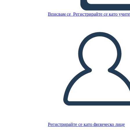
Вписвам се
Регистрирайте се като учит
Копирайте този Storyboard
СЪЗДАЙТЕ СЦЕНАРИЙ
ПУСКАНЕ НА СЛАЙДШОУ
ЧЕТИ МИ
Регистрирайте се като физическо лице