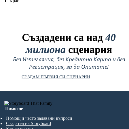
Край
Създадени са над
40
милиона
сценария
Без Изтегляния, без Кредитна Карта и без
Регистрация, за да Опитате!
СЪЗДАМ ПЪРВИЯ СИ СЦЕНАРИЙ
Помогне
Помощ и често задавани въпроси
Създател на Storyboard
Как се печата