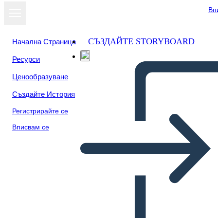
Вп
СЪЗДАЙТЕ STORYBOARD
Начална Страница
Ресурси
Преглед като
Ценообразуване
слайдшоу
Създайте История
Регистрирайте се
Вписвам се
Шаблон за Дъска за
История на Играта