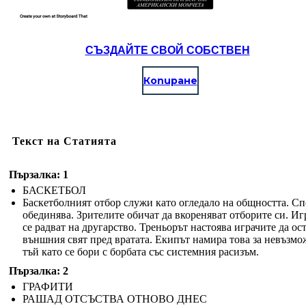
СЪЗДАЙТЕ СВОЙ СОБСТВЕН
Копиране
Текст на Статията
Пързалка: 1
БАСКЕТБОЛ
Баскетболният отбор служи като огледало на общността. Сп
обединява. Зрителите обичат да вкореняват отборите си. Иг
се радват на другарство. Треньорът настоява играчите да ос
външния свят пред вратата. Екипът намира това за невъзмо
тъй като се бори с борбата със системния расизъм.
Пързалка: 2
ГРАФИТИ
РАШАД ОТСЪСТВА ОТНОВО ДНЕС