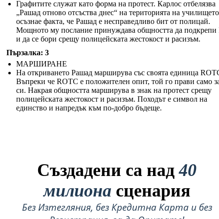
Графитите служат като форма на протест. Карлос отбелязва
„Рашад отново отсъства днес“ на територията на училището,
осъзнае факта, че Рашад е несправедливо бит от полицай.
Мощното му послание принуждава общността да подкрепи
и да се бори срещу полицейската жестокост и расизъм.
Пързалка: 3
МАРШИРАНЕ
На откриването Рашад марширува със своята единица ROT
Въпреки че ROTC е положителен опит, той го прави само з
си. Накрая общността марширува в знак на протест срещу
полицейската жестокост и расизъм. Походът е символ на
единство и напредък към по-добро бъдеще.
Създадени са над
40
милиона
сценария
Без Изтегляния, без Кредитна Карта и без