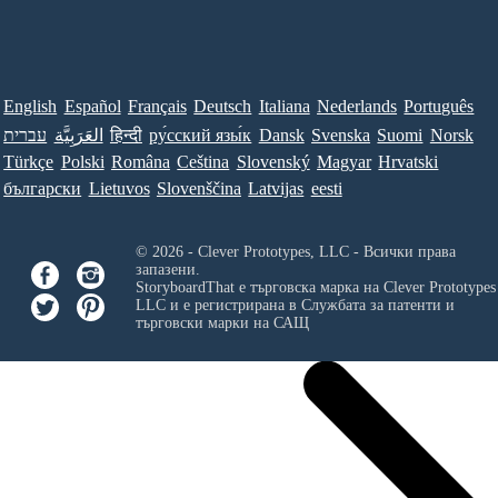
English
Español
Français
Deutsch
Italiana
Nederlands
Português
עברית
العَرَبِيَّة
हिन्दी
ру́сский язы́к
Dansk
Svenska
Suomi
Norsk
Türkçe
Polski
Româna
Ceština
Slovenský
Magyar
Hrvatski
български
Lietuvos
Slovenščina
Latvijas
eesti
© 2026 - Clever Prototypes, LLC - Всички права
запазени.
StoryboardThat е търговска марка на
Clever Prototypes
LLC
и е регистрирана в Службата за патенти и
търговски марки на САЩ