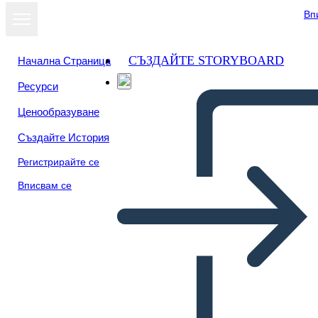
Вп
СЪЗДАЙТЕ STORYBOARD
Начална Страница
Ресурси
Преглед като
Ценообразуване
слайдшоу
Създайте История
Регистрирайте се
Вписвам се
Всички Американски