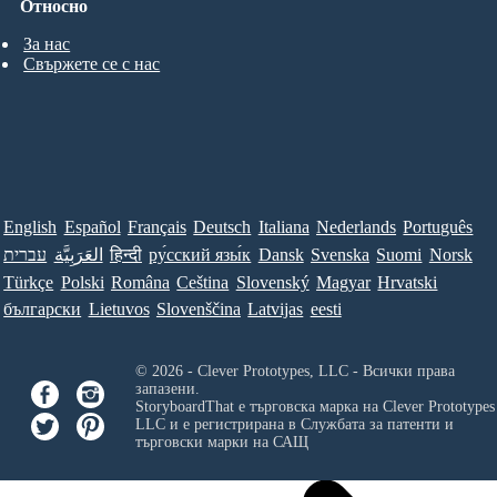
Относно
За нас
Свържете се с нас
English
Español
Français
Deutsch
Italiana
Nederlands
Português
עברית
العَرَبِيَّة
हिन्दी
ру́сский язы́к
Dansk
Svenska
Suomi
Norsk
Türkçe
Polski
Româna
Ceština
Slovenský
Magyar
Hrvatski
български
Lietuvos
Slovenščina
Latvijas
eesti
© 2026 - Clever Prototypes, LLC - Всички права
запазени.
StoryboardThat е търговска марка на
Clever Prototypes
LLC
и е регистрирана в Службата за патенти и
търговски марки на САЩ