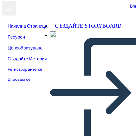
Вп
СЪЗДАЙТЕ STORYBOARD
Начална Страница
Ресурси
Преглед като
Ценообразуване
слайдшоу
Създайте История
Регистрирайте се
Вписвам се
Географска Инфографика