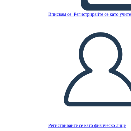
Вписвам се
Регистрирайте се като учит
Определение на
Референтния Жанр
Копирайте този Storyboard
СЪЗДАЙТЕ СЦЕНАРИЙ
ПУСКАНЕ НА СЛАЙДШОУ
ЧЕТИ МИ
Регистрирайте се като физическо лице