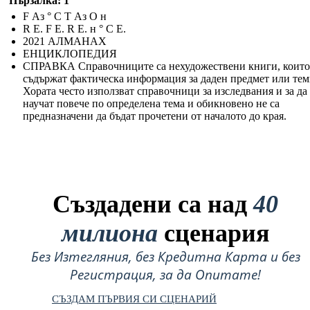
Пързалка: 1
F Аз ° С T Аз О н
R Е. F Е. R Е. н ° С Е.
2021 АЛМАНАХ
ЕНЦИКЛОПЕДИЯ
СПРАВКА Справочниците са нехудожествени книги, които
съдържат фактическа информация за даден предмет или тем
Хората често използват справочници за изследвания и за да
научат повече по определена тема и обикновено не са
предназначени да бъдат прочетени от началото до края.
Създадени са над
40
милиона
сценария
Без Изтегляния, без Кредитна Карта и без
Регистрация, за да Опитате!
СЪЗДАМ ПЪРВИЯ СИ СЦЕНАРИЙ