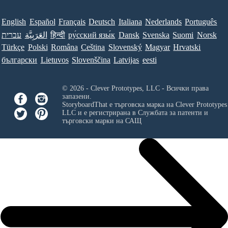
English
Español
Français
Deutsch
Italiana
Nederlands
Português
עברית
العَرَبِيَّة
हिन्दी
ру́сский язы́к
Dansk
Svenska
Suomi
Norsk
Türkçe
Polski
Româna
Ceština
Slovenský
Magyar
Hrvatski
български
Lietuvos
Slovenščina
Latvijas
eesti
© 2026 - Clever Prototypes, LLC - Всички права
запазени.
StoryboardThat е търговска марка на
Clever Prototypes
LLC
и е регистрирана в Службата за патенти и
търговски марки на САЩ