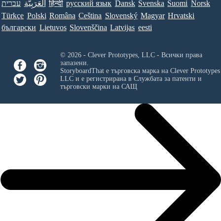
עברית
العَرَبِيَّة
हिन्दी
ру́сский язы́к
Dansk
Svenska
Suomi
Norsk
Türkçe
Polski
Româna
Ceština
Slovenský
Magyar
Hrvatski
български
Lietuvos
Slovenščina
Latvijas
eesti
© 2026 - Clever Prototypes, LLC - Всички права
запазени.
StoryboardThat е търговска марка на
Clever Prototypes
LLC
и е регистрирана в Службата за патенти и
търговски марки на САЩ