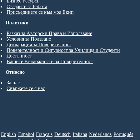
Бизнес Ресурси
Създайте за Работа
Присъединете се към моя Екип
Политики
Разказ за Авторски Права и Използване
Условия за Ползване
Декларация за Поверителност
Поверителност и Сигурност за Училища и Студенти
Достъпност
Вашите Възможности за Поверителност
Относно
За нас
Свържете се с нас
English
Español
Français
Deutsch
Italiana
Nederlands
Português