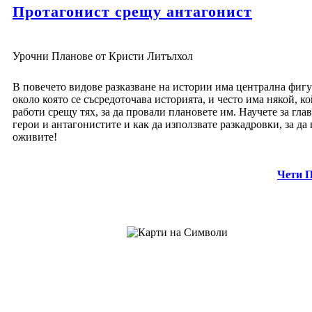
Протагонист срещу антагонист
Урочни Планове от Кристи Литълхол
В повечето видове разказване на истории има централна фигу
около която се съсредоточава историята, и често има някой, к
работи срещу тях, за да провали плановете им. Научете за гла
герои и антагонистите и как да използвате разкадровки, за да 
оживите!
Чети 