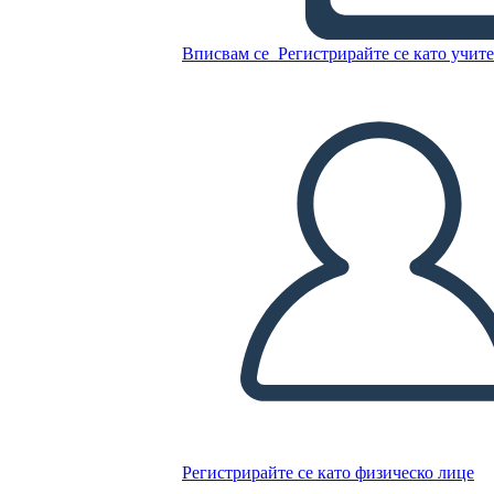
ШАБЛОН -
ПЪТЕШЕСТВИЕ НА
Вписвам се
Регистрирайте се като учит
ГЕРОЯ
Копирайте този Storyboard
СЪЗДАЙТЕ СЦЕНАРИЙ
ПУСКАНЕ НА СЛАЙДШОУ
ЧЕТИ МИ
Регистрирайте се като физическо лице