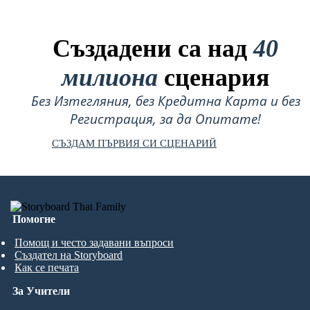
Създадени са над
40
милиона
сценария
Без Изтегляния, без Кредитна Карта и без
Регистрация, за да Опитате!
СЪЗДАМ ПЪРВИЯ СИ СЦЕНАРИЙ
Помогне
Помощ и често задавани въпроси
Създател на Storyboard
Как се печата
За Учители