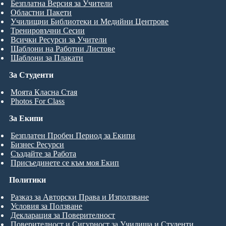
Безплатна Версия за Учители
Областни Пакети
Училищни Библиотеки и Медийни Центрове
Тренировъчни Сесии
Всички Ресурси за Учители
Шаблони на Работни Листове
Шаблони за Плакати
За Студенти
Моята Класна Стая
Photos For Class
За Екипи
Безплатен Пробен Период за Екипи
Бизнес Ресурси
Създайте за Работа
Присъединете се към моя Екип
Политики
Разказ за Авторски Права и Използване
Условия за Ползване
Декларация за Поверителност
Поверителност и Сигурност за Училища и Студенти