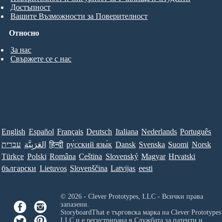
Достъпност
Вашите Възможности за Поверителност
Относно
За нас
Свържете се с нас
English
Español
Français
Deutsch
Italiana
Nederlands
Português
עברית
العَرَبِيَّة
हिन्दी
ру́сский язы́к
Dansk
Svenska
Suomi
Norsk
Türkçe
Polski
Româna
Ceština
Slovenský
Magyar
Hrvatski
български
Lietuvos
Slovenščina
Latvijas
eesti
© 2026 - Clever Prototypes, LLC - Всички права
запазени.
StoryboardThat е търговска марка на
Clever Prototypes
LLC
и е регистрирана в Службата за патенти и