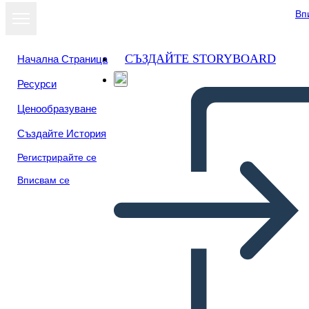
Вп
СЪЗДАЙТЕ STORYBOARD
Начална Страница
Ресурси
Преглед като
Ценообразуване
слайдшоу
Създайте История
Регистрирайте се
Вписвам се