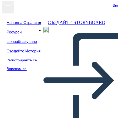
Вп
СЪЗДАЙТЕ STORYBOARD
Начална Страница
Ресурси
Преглед като
Ценообразуване
слайдшоу
Създайте История
Регистрирайте се
Вписвам се
Западната Игра Искаше