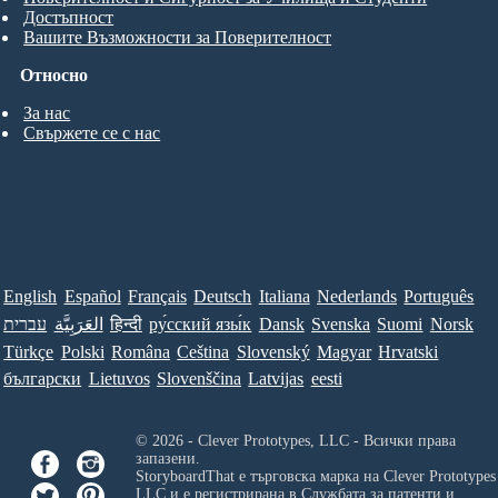
Достъпност
Вашите Възможности за Поверителност
Относно
За нас
Свържете се с нас
English
Español
Français
Deutsch
Italiana
Nederlands
Português
עברית
العَرَبِيَّة
हिन्दी
ру́сский язы́к
Dansk
Svenska
Suomi
Norsk
Türkçe
Polski
Româna
Ceština
Slovenský
Magyar
Hrvatski
български
Lietuvos
Slovenščina
Latvijas
eesti
© 2026 - Clever Prototypes, LLC - Всички права
запазени.
StoryboardThat е търговска марка на
Clever Prototypes
LLC
и е регистрирана в Службата за патенти и