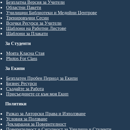
Безплатна Версия за Учители
Областни Пакети
Училищни Библиотеки и Медийни Центрове
Тренировъчни Сесии
Всички Ресурси за Учители
Шаблони на Работни Листове
Шаблони за Плакати
За Студенти
Моята Класна Стая
Photos For Class
За Екипи
Безплатен Пробен Период за Екипи
Бизнес Ресурси
Създайте за Работа
Присъединете се към моя Екип
Политики
Разказ за Авторски Права и Използване
Условия за Ползване
Декларация за Поверителност
Поверителност и Сигурност за Училища и Студенти