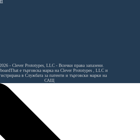
ип
2026 - Clever Prototypes, LLC - Всички права запазени.
yboardThat е търговска марка на
Clever Prototypes , LLC
и
гистрирана в Службата за патенти и търговски марки на
САЩ