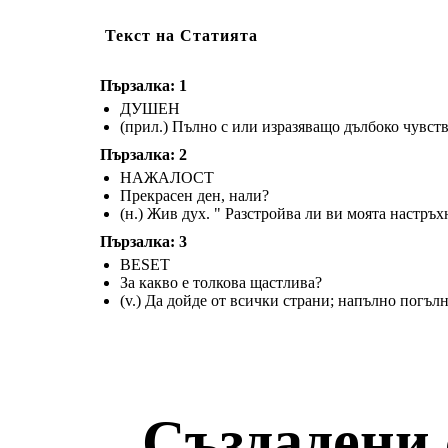
изди
Текст на Статията
reate your own at Storyboard That
Пързалка: 1
ДУШЕН
(прил.) Пълно с или изразяващо дълбоко чувств
Пързалка: 2
НАЖАЛОСТ
Прекрасен ден, нали?
(н.) Жив дух. " Разстройва ли ви моята настръ
Пързалка: 3
BESET
За какво е толкова щастлива?
(v.) Да дойде от всички страни; напълно погъл
Създадени 