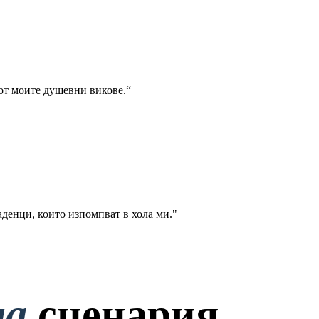
 от моите душевни викове.“
аденци, които изпомпват в хола ми."
на
сценария