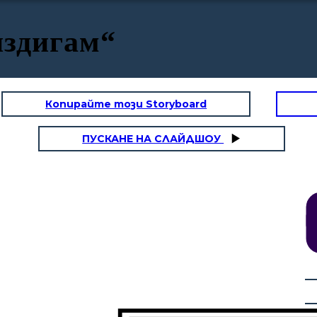
издигам“
Копирайте този Storyboard
ПУСКАНЕ НА СЛАЙДШОУ
ЛОСТ
Прекрасен
ден, нали?