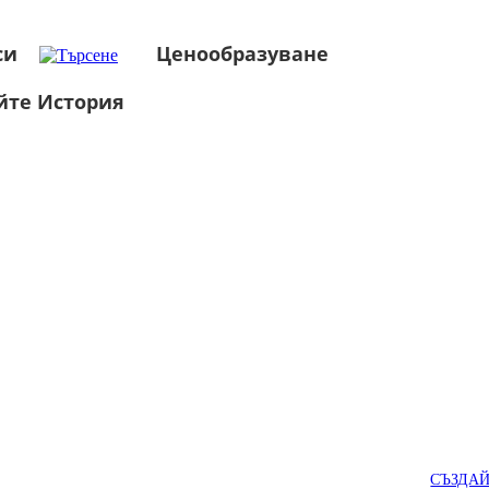
си
Ценообразуване
йте История
СЪЗДА