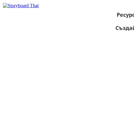
Ресур
Създа