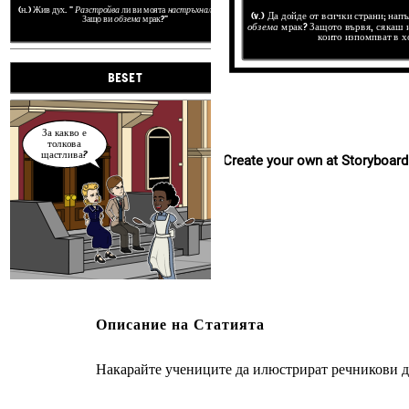
(н.) Жив дух. "
Разстройва
ли ви моята
настръхналост
?
(v.) Да дойде от всички страни; нап
Защо ви
обзема
мрак?"
обзема
мрак? Защото вървя, сякаш 
които изпомпват в х
BESET
За какво е
толкова
щастлива?
Create your own at Storyboard
(прил.) Пълно с или изразяващ
емоционален. „Раменете падат
моите
душев
Описание на Статията
(v.) Да дойде от всички страни; напълно погълнат. "Защо те
обзема
мрак? Защото вървя, сякаш имам нефтени кладенци,
които изпомпват в хола ми."
Накарайте учениците да илюстрират речникови д
Речник „В