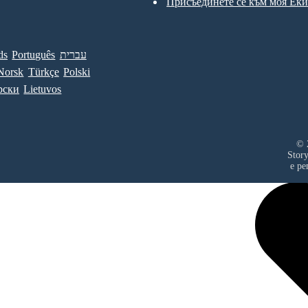
Присъединете се към моя Ек
ds
Português
עברית
Norsk
Türkçe
Polski
рски
Lietuvos
© 
Stor
е ре