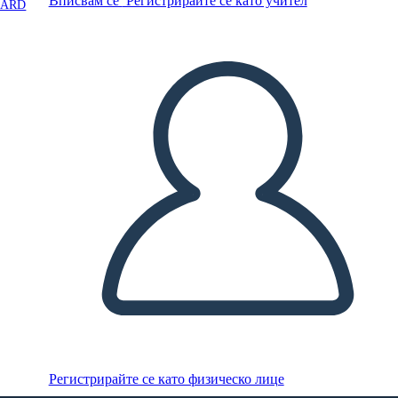
Вписвам се
Регистрирайте се като учител
OARD
Регистрирайте се като физическо лице