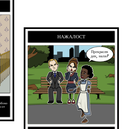
НАЖАЛОСТ
Прекрасен
ден, нали?
лбоко
и от