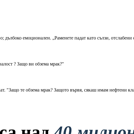
гам“
о; дълбоко емоционален. „Раменете падат като сълзи, отслабени
хналост ? Защо ви обзема мрак?"
нат. "Защо те обзема мрак? Защото вървя, сякаш имам нефтени кл
са над
40 милио