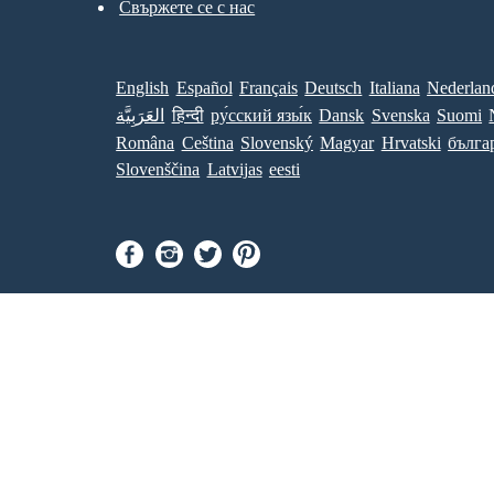
Свържете се с нас
English
Español
Français
Deutsch
Italiana
Nederlan
العَرَبِيَّة
हिन्दी
ру́сский язы́к
Dansk
Svenska
Suomi
Româna
Ceština
Slovenský
Magyar
Hrvatski
бълга
Slovenščina
Latvijas
eesti