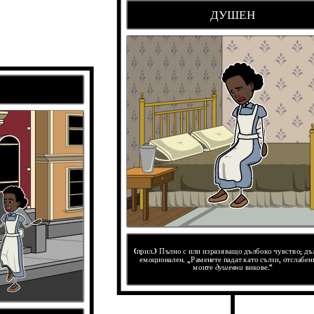
ДУШЕН
 ви моята
настръхналост
?
ма
мрак?"
(прил.) Пълно с или изразяващо дълбоко чувство; дъ
емоционален. „Раменете падат като сълзи, отслабен
моите
душевни
викове.“
ЕН