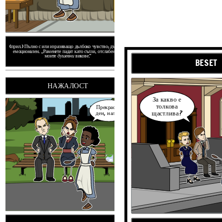
(прил.) Пълно с или изразяващо дълбоко чувство; дълбоко
емоционален. „Раменете падат като сълзи, отслабени от
моите
душевни
викове.“
BESET
НАЖАЛОСТ
(н.) Жив дух. "
Разстройва
ли
За какво е
Защо ви
обзе
толкова
Прекрасен
щастлива?
ден, нали?
Речник „Все още се
издигам“
ДУШ