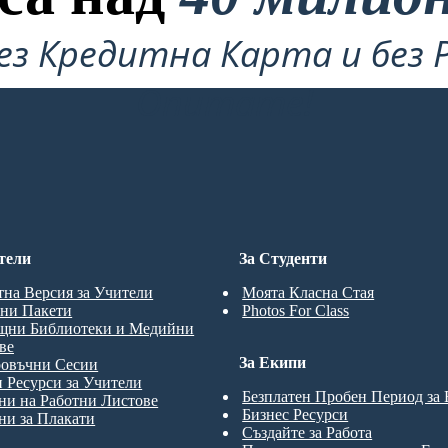
ез Кредитна Карта и без 
Опитате!
тели
За Студенти
тна Версия за Учители
Моята Класна Стая
ни Пакети
Photos For Class
щни Библиотеки и Медийни
ве
За Екипи
ровъчни Сесии
 Ресурси за Учители
Безплатен Пробен Период за
и на Работни Листове
Бизнес Ресурси
и за Плакати
Създайте за Работа