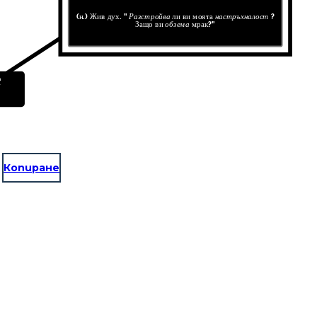
(н.) Жив дух. "
Разстройва
ли ви моята
настръхналост
?
Защо ви
обзема
мрак?"
е
Копиране