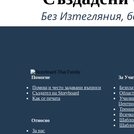
Без Изтегляния, б
СЪЗДАМ ПЪРВИЯ СИ СЦЕНАРИЙ
Помогне
За Учи
Помощ и често задавани въпроси
Безпла
Създател на Storyboard
Област
Как се печата
Учили
Центро
Трени
Всички
Шаблон
Относно
Шаблон
За нас