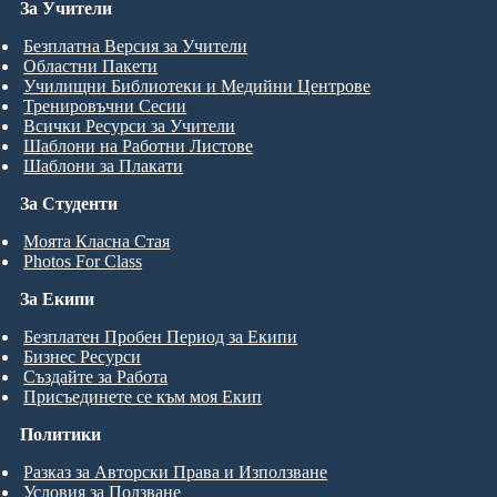
За Учители
Безплатна Версия за Учители
Областни Пакети
Училищни Библиотеки и Медийни Центрове
Тренировъчни Сесии
Всички Ресурси за Учители
Шаблони на Работни Листове
Шаблони за Плакати
За Студенти
Моята Класна Стая
Photos For Class
За Екипи
Безплатен Пробен Период за Екипи
Бизнес Ресурси
Създайте за Работа
Присъединете се към моя Екип
Политики
Разказ за Авторски Права и Използване
Условия за Ползване