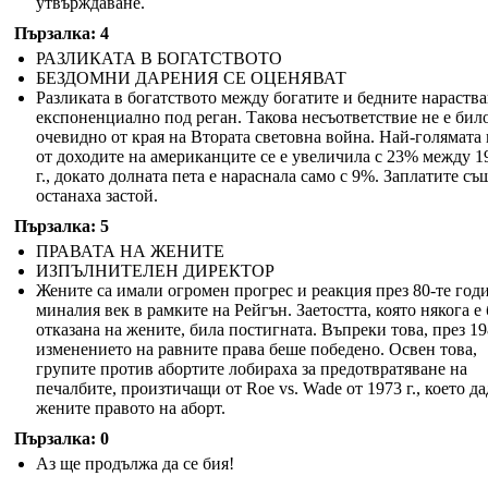
утвърждаване.
Пързалка: 4
РАЗЛИКАТА В БОГАТСТВОТО
БЕЗДОМНИ ДАРЕНИЯ СЕ ОЦЕНЯВАТ
Разликата в богатството между богатите и бедните нараств
експоненциално под реган. Такова несъответствие не е бил
очевидно от края на Втората световна война. Най-голямата 
от доходите на американците се е увеличила с 23% между 1
г., докато долната пета е нараснала само с 9%. Заплатите съ
останаха застой.
Пързалка: 5
ПРАВАТА НА ЖЕНИТЕ
ИЗПЪЛНИТЕЛЕН ДИРЕКТОР
Жените са имали огромен прогрес и реакция през 80-те год
миналия век в рамките на Рейгън. Заетостта, която някога е
отказана на жените, била постигната. Въпреки това, през 198
изменението на равните права беше победено. Освен това,
групите против абортите лобираха за предотвратяване на
печалбите, произтичащи от Roe vs. Wade от 1973 г., което да
жените правото на аборт.
Пързалка: 0
Аз ще продължа да се бия!