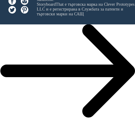
StoryboardThat е търговска марка на
Clever Prototypes
LLC
и е регистрирана в Службата за патенти и
търговски марки на САЩ