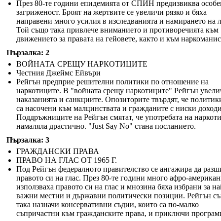
През 80-те години епидемията от СПИН предизвиква особе
загриженост. Броят на жертвите се увеличи рязко и бяха
направени много усилия в изследванията и намирането на л
Той също така привлече вниманието и противоречията към
движението за правата на гейовете, както и към наркоманис
Пързалка: 2
ВОЙНАТА СРЕЩУ НАРКОТИЦИТЕ
Честния Джеймс Ейвъри
Рейгън предприе решителни политики по отношение на
наркотиците. В "войната срещу наркотиците" Рейгън увели
наказанията и санкциите. Опозиторите твърдят, че политик
са насочени към малцинствата и гражданите с ниски доходи
Поддръжниците на Рейгън смятат, че употребата на наркот
намаляла драстично. "Just Say No" стана посланието.
Пързалка: 3
ГРАЖДАНСКИ ПРАВА
ПРАВО НА ГЛАС ОТ 1965 Г.
Под Рейгън федералното правителство се ангажира да раз
правото си на глас. През 80-те години много афро-америка
използваха правото си на глас и мнозина бяха избрани за на
важни местни и държавни политически позиции. Рейгън с
така назначи консервативни съдии, които са по-малко
съпричастни към гражданските права, и приключи програми