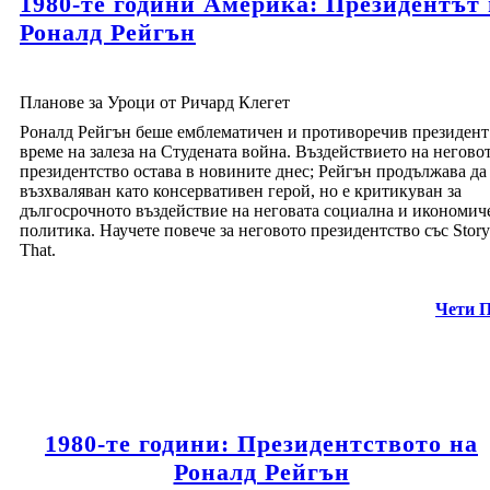
1980-те години Америка: Президентът
Роналд Рейгън
Планове за Уроци от Ричард Клегет
Роналд Рейгън беше емблематичен и противоречив президент
време на залеза на Студената война. Въздействието на негово
президентство остава в новините днес; Рейгън продължава да
възхваляван като консервативен герой, но е критикуван за
дългосрочното въздействие на неговата социална и икономич
политика. Научете повече за неговото президентство със Stor
That.
Чети 
1980-те години: Президентството на
Роналд Рейгън