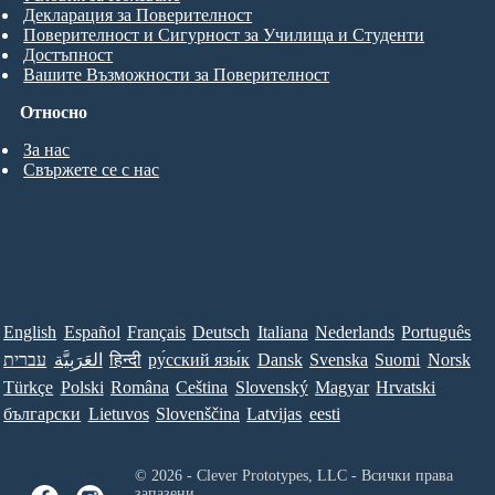
Декларация за Поверителност
Поверителност и Сигурност за Училища и Студенти
Достъпност
Вашите Възможности за Поверителност
Относно
За нас
Свържете се с нас
English
Español
Français
Deutsch
Italiana
Nederlands
Português
עברית
العَرَبِيَّة
हिन्दी
ру́сский язы́к
Dansk
Svenska
Suomi
Norsk
Türkçe
Polski
Româna
Ceština
Slovenský
Magyar
Hrvatski
български
Lietuvos
Slovenščina
Latvijas
eesti
© 2026 - Clever Prototypes, LLC - Всички права
запазени.