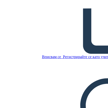
Приключенията на Том
Сойър
Копирайте този
Storyboard
Вписвам се
Регистрирайте се като учи
СЪЗДАЙТЕ СЦЕНАРИЙ
Копирайте този
Storyboard
СЪЗДАЙТЕ СЦЕНАРИЙ
ПУСКАНЕ НА СЛАЙДШОУ
ЧЕТИ МИ