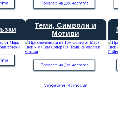
стта
Преглед на Дейността
Теми, Символи и
ъзки
Мотиви
стта
Преглед на Дейността
Създайте История