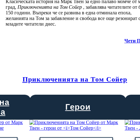
Класическата история на Марк Твен за едно палаво момче от 
град,
Приключенията на Том Сойер
, забавлява читателите от 
150 години. Въпреки че се развива в една отминала епоха,
желанията на Том за забавление и свобода все още резонират 
младите читатели днес.
Чети 
Приключенията на Том Сойер
на
Герои
та