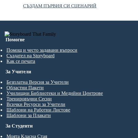
СЪЗДАМ ПЪРВИЯ СИ СЦЕНАРИЙ
Помогне
Помощ и често задавани въпроси
Създател на Storyboard
Как се печата
За Учители
Безплатна Версия за Учители
Областни Пакети
Училищни Библиотеки и Медийни Центрове
Тренировъчни Сесии
Всички Ресурси за Учители
Шаблони на Работни Листове
Шаблони за Плакати
За Студенти
Моята Класна Стая