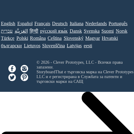
English
Español
Français
Deutsch
Italiana
Nederlands
Português
עברית
العَرَبِيَّة
हिन्दी
ру́сский язы́к
Dansk
Svenska
Suomi
Norsk
Türkçe
Polski
Româna
Ceština
Slovenský
Magyar
Hrvatski
български
Lietuvos
Slovenščina
Latvijas
eesti
© 2026 - Clever Prototypes, LLC - Всички права
запазени.
StoryboardThat е търговска марка на
Clever Prototypes
LLC
и е регистрирана в Службата за патенти и
търговски марки на САЩ