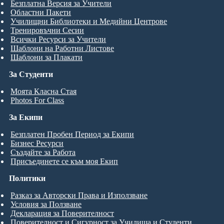
Безплатна Версия за Учители
Областни Пакети
Училищни Библиотеки и Медийни Центрове
Тренировъчни Сесии
Всички Ресурси за Учители
Шаблони на Работни Листове
Шаблони за Плакати
За Студенти
Моята Класна Стая
Photos For Class
За Екипи
Безплатен Пробен Период за Екипи
Бизнес Ресурси
Създайте за Работа
Присъединете се към моя Екип
Политики
Разказ за Авторски Права и Използване
Условия за Ползване
Декларация за Поверителност
Поверителност и Сигурност за Училища и Студенти