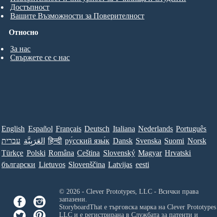
Достъпност
Вашите Възможности за Поверителност
Относно
За нас
Свържете се с нас
English
Español
Français
Deutsch
Italiana
Nederlands
Português
עברית
العَرَبِيَّة
हिन्दी
ру́сский язы́к
Dansk
Svenska
Suomi
Norsk
Türkçe
Polski
Româna
Ceština
Slovenský
Magyar
Hrvatski
български
Lietuvos
Slovenščina
Latvijas
eesti
© 2026 - Clever Prototypes, LLC - Всички права
запазени.
StoryboardThat е търговска марка на
Clever Prototypes
LLC
и е регистрирана в Службата за патенти и