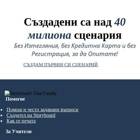
Създадени са над
40
милиона
сценария
Без Изтегляния, без Кредитна Карта и без
Регистрация, за да Опитате!
СЪЗДАМ ПЪРВИЯ СИ СЦЕНАРИЙ
Помогне
Помощ и често задавани въпроси
Създател на Storyboard
Как се печата
За Учители