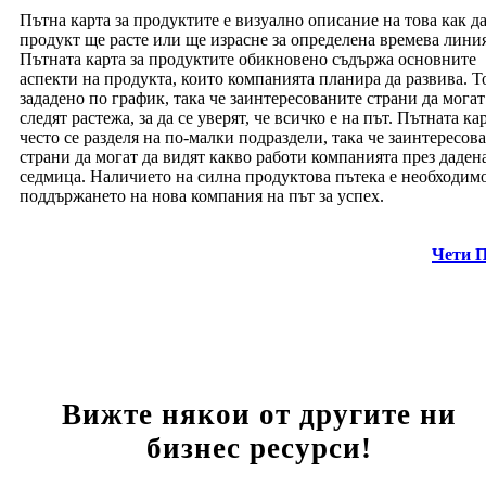
Пътна карта за продуктите е визуално описание на това как д
продукт ще расте или ще израсне за определена времева линия
Пътната карта за продуктите обикновено съдържа основните
аспекти на продукта, които компанията планира да развива. Т
зададено по график, така че заинтересованите страни да могат
следят растежа, за да се уверят, че всичко е на път. Пътната ка
често се разделя на по-малки подраздели, така че заинтересов
страни да могат да видят какво работи компанията през даден
седмица. Наличието на силна продуктова пътека е необходимо
поддържането на нова компания на път за успех.
Чети 
Вижте някои от другите ни
бизнес ресурси!