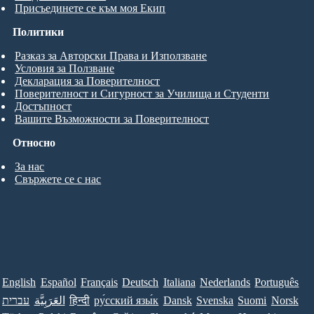
Присъединете се към моя Екип
Политики
Разказ за Авторски Права и Използване
Условия за Ползване
Декларация за Поверителност
Поверителност и Сигурност за Училища и Студенти
Достъпност
Вашите Възможности за Поверителност
Относно
За нас
Свържете се с нас
English
Español
Français
Deutsch
Italiana
Nederlands
Português
עברית
العَرَبِيَّة
हिन्दी
ру́сский язы́к
Dansk
Svenska
Suomi
Norsk