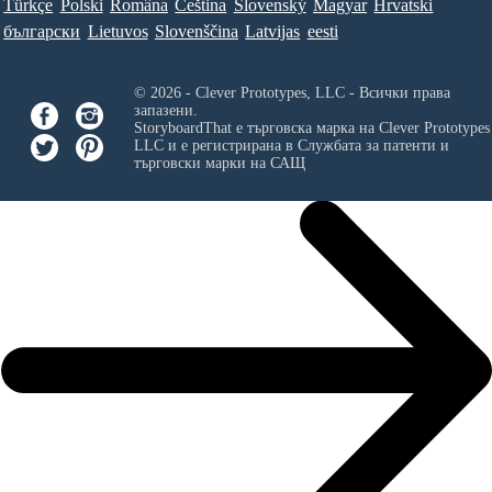
Türkçe
Polski
Româna
Ceština
Slovenský
Magyar
Hrvatski
български
Lietuvos
Slovenščina
Latvijas
eesti
© 2026 - Clever Prototypes, LLC - Всички права
запазени.
StoryboardThat е търговска марка на
Clever Prototypes
LLC
и е регистрирана в Службата за патенти и
търговски марки на САЩ