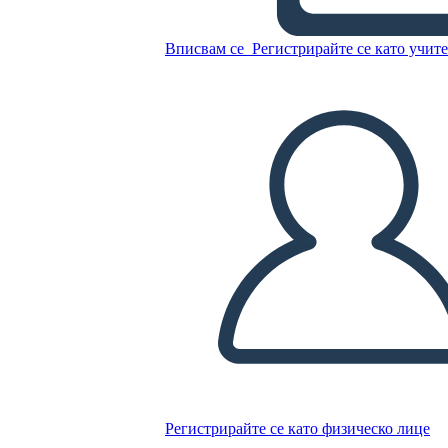
Вписвам се
Регистрирайте се като учит
Копирайте този Storyboard
СЪЗДАЙТЕ СЦЕНАРИЙ
ПУСКАНЕ НА СЛАЙДШОУ
ЧЕТИ МИ
Регистрирайте се като физическо лице