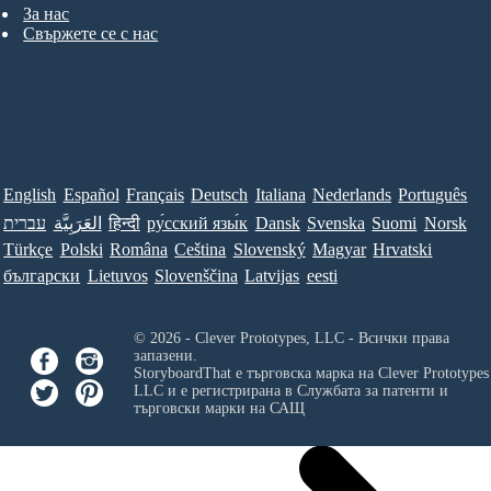
За нас
Свържете се с нас
English
Español
Français
Deutsch
Italiana
Nederlands
Português
עברית
العَرَبِيَّة
हिन्दी
ру́сский язы́к
Dansk
Svenska
Suomi
Norsk
Türkçe
Polski
Româna
Ceština
Slovenský
Magyar
Hrvatski
български
Lietuvos
Slovenščina
Latvijas
eesti
© 2026 - Clever Prototypes, LLC - Всички права
запазени.
StoryboardThat е търговска марка на
Clever Prototypes
LLC
и е регистрирана в Службата за патенти и
търговски марки на САЩ