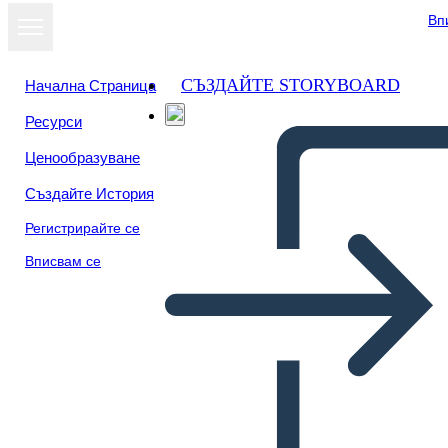
Вп
СЪЗДАЙТЕ STORYBOARD
Начална Страница
Ресурси
Преглед като
Ценообразуване
слайдшоу
Създайте История
Регистрирайте се
Вписвам се
Диаграма с Инфографика 2