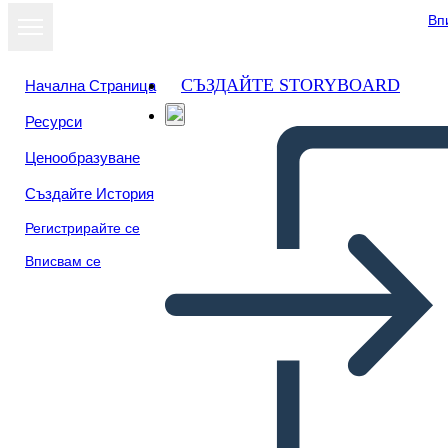
Вп
СЪЗДАЙТЕ STORYBOARD
Начална Страница
Ресурси
Преглед като
Ценообразуване
слайдшоу
Създайте История
Регистрирайте се
Вписвам се