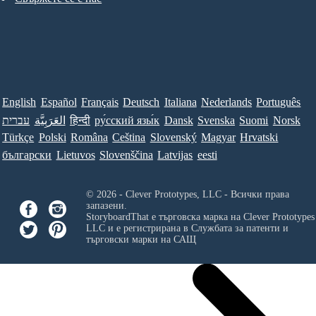
English
Español
Français
Deutsch
Italiana
Nederlands
Português
עברית
العَرَبِيَّة
हिन्दी
ру́сский язы́к
Dansk
Svenska
Suomi
Norsk
Türkçe
Polski
Româna
Ceština
Slovenský
Magyar
Hrvatski
български
Lietuvos
Slovenščina
Latvijas
eesti
© 2026 - Clever Prototypes, LLC - Всички права
запазени.
StoryboardThat е търговска марка на
Clever Prototypes
LLC
и е регистрирана в Службата за патенти и
търговски марки на САЩ