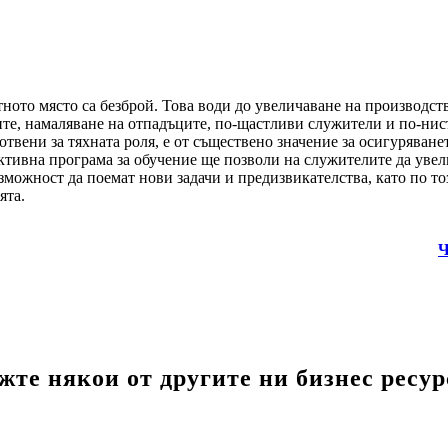
тното място са безброй. Това води до увеличаване на производст
ите, намаляване на отпадъците, по-щастливи служители и по-нис
отвени за тяхната роля, е от съществено значение за осигуряване
ктивна програма за обучение ще позволи на служителите да увел
зможност да поемат нови задачи и предизвикателства, като по то
ята.
Ч
жте някои от другите ни бизнес ресур