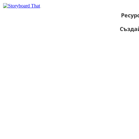
Ресур
Създа