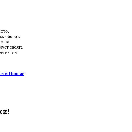
вото,
ък оборот.
то на
ичат своята
зи начин
ети Повече
си!