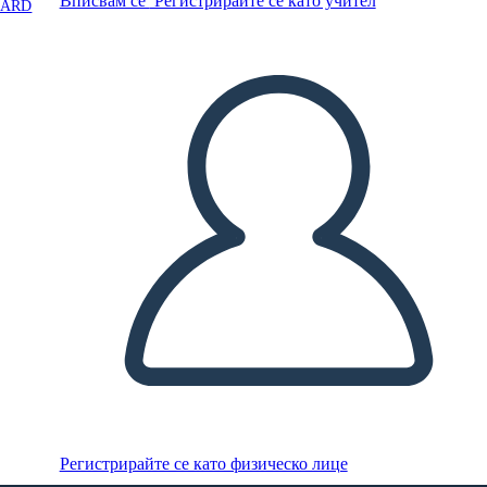
Вписвам се
Регистрирайте се като учител
OARD
Регистрирайте се като физическо лице