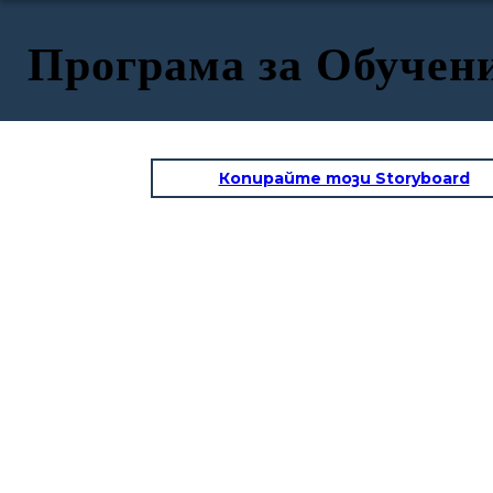
Програма за Обучени
Копирайте този Storyboard