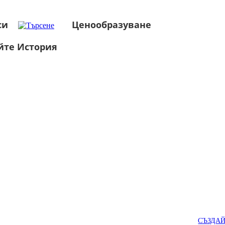
си
Ценообразуване
йте История
СЪЗДА