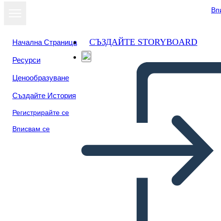
Вп
СЪЗДАЙТЕ STORYBOARD
Начална Страница
Ресурси
Преглед като
Ценообразуване
слайдшоу
Създайте История
Регистрирайте се
Вписвам се
Самоуправление