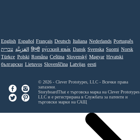
English
Español
Français
Deutsch
Italiana
Nederlands
Português
עברית
العَرَبِيَّة
हिन्दी
ру́сский язы́к
Dansk
Svenska
Suomi
Norsk
Türkçe
Polski
Româna
Ceština
Slovenský
Magyar
Hrvatski
български
Lietuvos
Slovenščina
Latvijas
eesti
© 2026 - Clever Prototypes, LLC - Всички права
запазени.
StoryboardThat е търговска марка на
Clever Prototypes
LLC
и е регистрирана в Службата за патенти и
търговски марки на САЩ