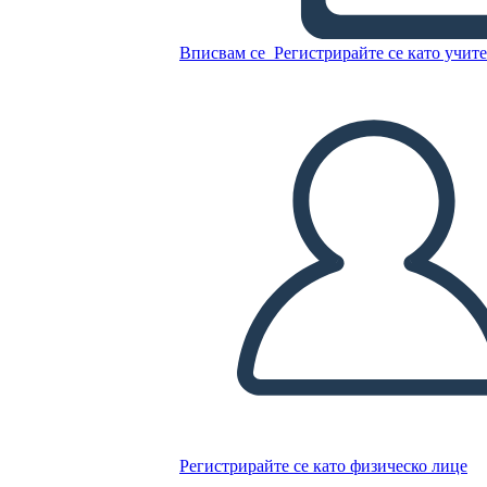
Вписвам се
Регистрирайте се като учит
Копирайте този Storyboard
СЪЗДАЙТЕ СЦЕНАРИЙ
ПУСКАНЕ НА СЛАЙДШОУ
ЧЕТИ МИ
Регистрирайте се като физическо лице