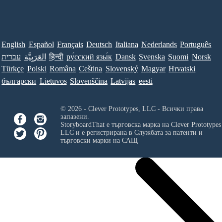
English
Español
Français
Deutsch
Italiana
Nederlands
Português
עברית
العَرَبِيَّة
हिन्दी
ру́сский язы́к
Dansk
Svenska
Suomi
Norsk
Türkçe
Polski
Româna
Ceština
Slovenský
Magyar
Hrvatski
български
Lietuvos
Slovenščina
Latvijas
eesti
© 2026 - Clever Prototypes, LLC - Всички права
запазени.
StoryboardThat е търговска марка на
Clever Prototypes
LLC
и е регистрирана в Службата за патенти и
търговски марки на САЩ