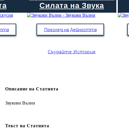
та
Силата на Звука
стта
Преглед на Дейността
Създайте История
Описание на Статията
Звукови Вълни
Текст на Статията