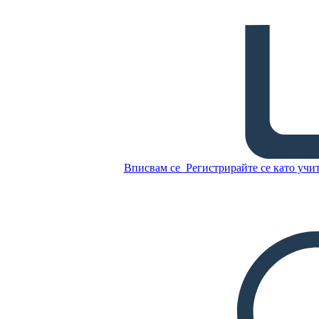
Звукови Вълни
Копирайте този
Storyboard
СЪЗДАЙТЕ СЦЕНАРИЙ
Копирайте този
Storyboard
Вписвам се
Регистрирайте се като учи
СЪЗДАЙТЕ СЦЕНАРИЙ
ПУСКАНЕ НА СЛАЙДШОУ
ЧЕТИ МИ