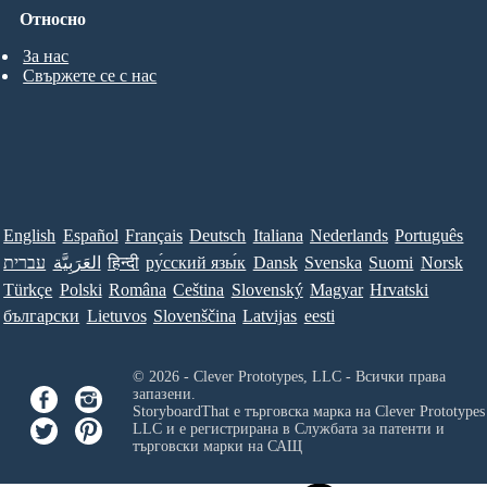
Относно
За нас
Свържете се с нас
English
Español
Français
Deutsch
Italiana
Nederlands
Português
עברית
العَرَبِيَّة
हिन्दी
ру́сский язы́к
Dansk
Svenska
Suomi
Norsk
Türkçe
Polski
Româna
Ceština
Slovenský
Magyar
Hrvatski
български
Lietuvos
Slovenščina
Latvijas
eesti
© 2026 - Clever Prototypes, LLC - Всички права
запазени.
StoryboardThat е търговска марка на
Clever Prototypes
LLC
и е регистрирана в Службата за патенти и
търговски марки на САЩ