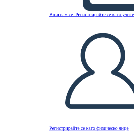
Вписвам се
Регистрирайте се като учит
Копирайте този Storyboard
СЪЗДАЙТЕ СЦЕНАРИЙ
ПУСКАНЕ НА СЛАЙДШОУ
ЧЕТИ МИ
Регистрирайте се като физическо лице