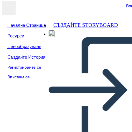
Вп
СЪЗДАЙТЕ STORYBOARD
Начална Страница
Ресурси
Преглед като
Ценообразуване
слайдшоу
Създайте История
Регистрирайте се
Вписвам се
Списъци 3