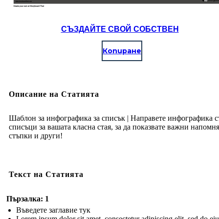
СЪЗДАЙТЕ СВОЙ СОБСТВЕН
Копиране
Описание на Статията
Шаблон за инфографика за списък | Направете инфографика с
списъци за вашата класна стая, за да показвате важни напомн
стъпки и други!
Текст на Статията
Пързалка: 1
Въведете заглавие тук
Lorem ipsum dolor sit amet, consectetur adipiscing elit, sed do e