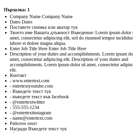
Пързалка: 1
Company Name Company Name
Dates Dates
Поставете снимка или аватар тук
Твоето име Вашата длъжност Въведение: Lorem ipsum dolor s
amet, consectetur adipiscing elit, sed do eiusmod tempor incididun
labore et dolore magna aliqua.
Enter Job Title Here Enter Job Title Here
Description of your duties and accomplishments. Lorem ipsum dol
amet, consectetur adipiscing elit. Description of your duties and
accomplishments. Lorem ipsum dolor sit amet, consectetur adipis
elit.
Контакт
- www.entertext.com
- entertextyoutube.com
- Въведете текст тук
- въведете текст във facebook
- @entertextwittter
- 555-555-1234
- @entertextinstagram
- name@entertext.com
Работен опит
Награди Въведете текст тук