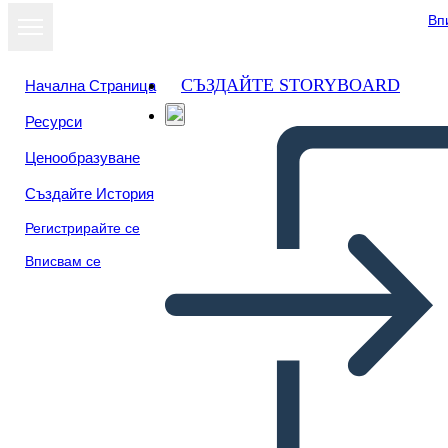
Вп
СЪЗДАЙТЕ STORYBOARD
Начална Страница
Ресурси
Преглед като
Ценообразуване
слайдшоу
Създайте История
Регистрирайте се
Вписвам се