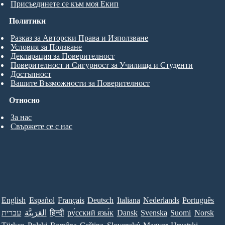
Присъединете се към моя Екип
Политики
Разказ за Авторски Права и Използване
Условия за Ползване
Декларация за Поверителност
Поверителност и Сигурност за Училища и Студенти
Достъпност
Вашите Възможности за Поверителност
Относно
За нас
Свържете се с нас
English
Español
Français
Deutsch
Italiana
Nederlands
Português
עברית
العَرَبِيَّة
हिन्दी
ру́сский язы́к
Dansk
Svenska
Suomi
Norsk