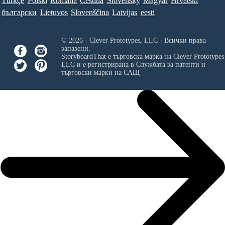
Türkçe
Polski
Româna
Ceština
Slovenský
Magyar
Hrvatski
български
Lietuvos
Slovenščina
Latvijas
eesti
© 2026 - Clever Prototypes, LLC - Всички права
запазени.
StoryboardThat е търговска марка на
Clever Prototypes
LLC
и е регистрирана в Службата за патенти и
търговски марки на САЩ