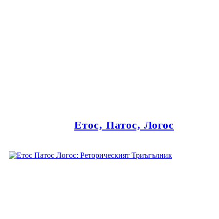
Етос, Патос, Логос