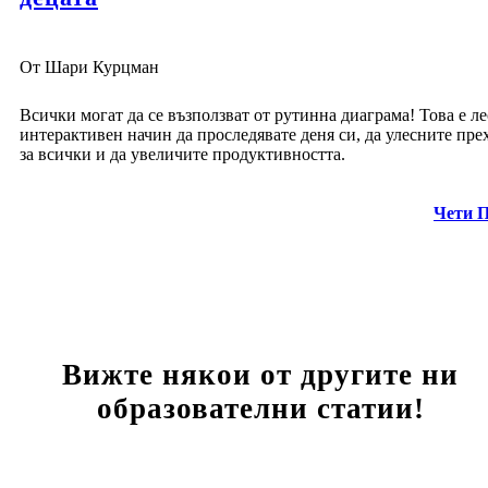
От Шари Курцман
Всички могат да се възползват от рутинна диаграма! Това е ле
интерактивен начин да проследявате деня си, да улесните пре
за всички и да увеличите продуктивността.
Чети 
Вижте някои от другите ни
образователни статии!