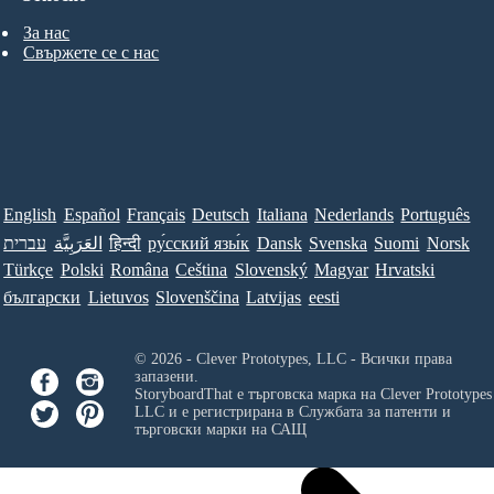
За нас
Свържете се с нас
English
Español
Français
Deutsch
Italiana
Nederlands
Português
עברית
العَرَبِيَّة
हिन्दी
ру́сский язы́к
Dansk
Svenska
Suomi
Norsk
Türkçe
Polski
Româna
Ceština
Slovenský
Magyar
Hrvatski
български
Lietuvos
Slovenščina
Latvijas
eesti
© 2026 - Clever Prototypes, LLC - Всички права
запазени.
StoryboardThat е търговска марка на
Clever Prototypes
LLC
и е регистрирана в Службата за патенти и
търговски марки на САЩ