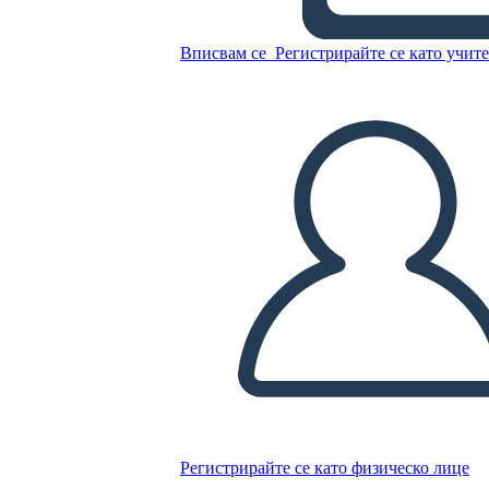
Вписвам се
Регистрирайте се като учит
Как да Storyboard That на
Storyboard That
Копирайте този Storyboard
СЪЗДАЙТЕ СЦЕНАРИЙ
ПУСКАНЕ НА СЛАЙДШОУ
ЧЕТИ МИ
Регистрирайте се като физическо лице