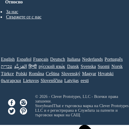
Относно
За нас
Свържете се с нас
English
Español
Français
Deutsch
Italiana
Nederlands
Português
עברית
العَرَبِيَّة
हिन्दी
ру́сский язы́к
Dansk
Svenska
Suomi
Norsk
Türkçe
Polski
Româna
Ceština
Slovenský
Magyar
Hrvatski
български
Lietuvos
Slovenščina
Latvijas
eesti
© 2026 - Clever Prototypes, LLC - Всички права
запазени.
StoryboardThat е търговска марка на
Clever Prototypes
LLC
и е регистрирана в Службата за патенти и
търговски марки на САЩ