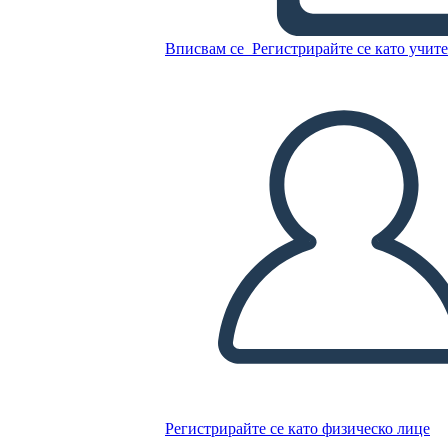
Вписвам се
Регистрирайте се като учит
5 Шаблон за Карта на
Клетъчни Паяци
Копирайте този Storyboard
СЪЗДАЙТЕ СЦЕНАРИЙ
ПУСКАНЕ НА СЛАЙДШОУ
ЧЕТИ МИ
Регистрирайте се като физическо лице