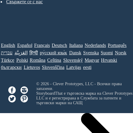
Свържете се с нас
English
Español
Français
Deutsch
Italiana
Nederlands
Português
עברית
العَرَبِيَّة
हिन्दी
ру́сский язы́к
Dansk
Svenska
Suomi
Norsk
Türkçe
Polski
Româna
Ceština
Slovenský
Magyar
Hrvatski
български
Lietuvos
Slovenščina
Latvijas
eesti
© 2026 - Clever Prototypes, LLC - Всички права
запазени.
StoryboardThat е търговска марка на
Clever Prototypes
LLC
и е регистрирана в Службата за патенти и
търговски марки на САЩ