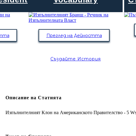
стта
Преглед на Дейността
Създайте История
Описание на Статията
Изпълнителният Клон на Американското Правителство - 5 W