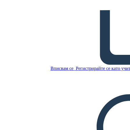
5Ws на Изпълнителния
Клон
Копирайте този
Storyboard
СЪЗДАЙТЕ СЦЕНАРИЙ
Вписвам се
Регистрирайте се като учи
Копирайте този
Storyboard
СЪЗДАЙТЕ СЦЕНАРИЙ
ПУСКАНЕ НА СЛАЙДШОУ
ЧЕТИ МИ