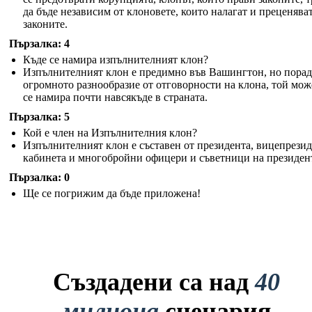
да бъде независим от клоновете, които налагат и преценява
законите.
Пързалка: 4
Къде се намира изпълнителният клон?
Изпълнителният клон е предимно във Вашингтон, но пора
огромното разнообразие от отговорности на клона, той мож
се намира почти навсякъде в страната.
Пързалка: 5
Кой е член на Изпълнителния клон?
Изпълнителният клон е съставен от президента, вицепрезид
кабинета и многобройни офицери и съветници на президен
Пързалка: 0
Ще се погрижим да бъде приложена!
Създадени са над
40
милиона
сценария