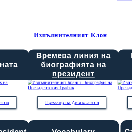
Изпълнителният Клон
Времева линия на
ната
биографията на
президент
стта
Преглед на Дейността
esident
Vocabulary
С