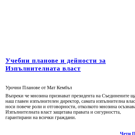
Учебни планове и дейности за
Изпълнителната власт
Урочни Планове от Мат Кембъл
Въпреки че мнозина признават президента на Съединените ща
наш главен изпълнителен директор, самата изпълнителна вла
носи повече роли и отговорности, отколкото мнозина осъзнава
Изпълнителната власт защитава правата и сигурността,
гарантирани на всички граждани.
Чети 