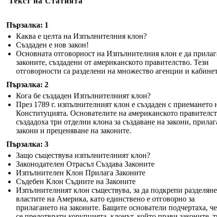
Текст на Статията
Пързалка: 1
Каква е целта на Изпълнителния клон?
Създаден е нов закон!
Основната отговорност на Изпълнителния клон е да прилаг
законите, създадени от американското правителство. Тези
отговорности са разделени на множество агенции и кабине
Пързалка: 2
Кога бе създаден Изпълнителният клон?
През 1789 г. изпълнителният клон е създаден с приемането 
Конституцията. Основателите на американското правителс
създадоха три отделни клона за създаване на закони, прилаг
закони и преценяване на законите.
Пързалка: 3
Защо съществува изпълнителният клон?
Законодателен Отрасъл Създава Законите
Изпълнителен Клон Прилага Законите
Съдебен Клон Съдиите на Законите
Изпълнителният клон съществува, за да подкрепи разделяне
властите на Америка, като единствено е отговорно за
прилагането на законите. Бащите основатели подчертаха, че
се предотврати корупцията, клонът, който прави законите, 