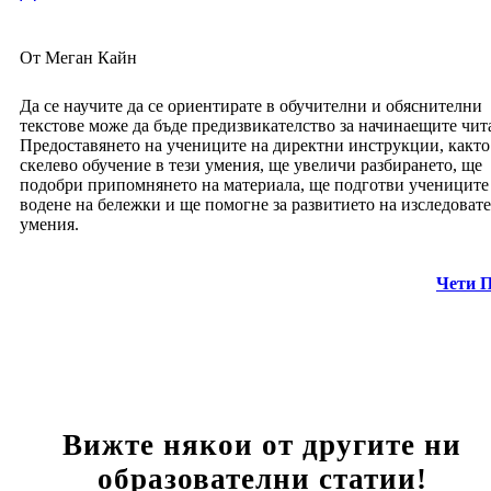
От Меган Кайн
Да се научите да се ориентирате в обучителни и обяснителни
текстове може да бъде предизвикателство за начинаещите чит
Предоставянето на учениците на директни инструкции, както
скелево обучение в тези умения, ще увеличи разбирането, ще
подобри припомнянето на материала, ще подготви учениците 
водене на бележки и ще помогне за развитието на изследоват
умения.
Чети 
Вижте някои от другите ни
образователни статии!