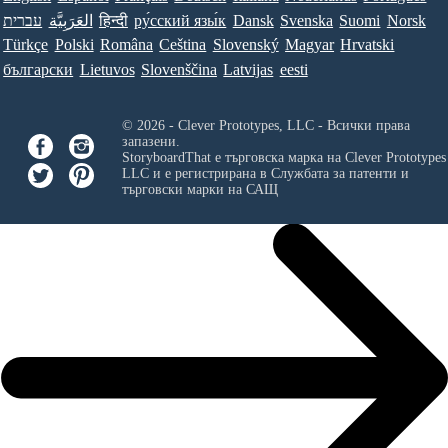
עברית
العَرَبِيَّة
हिन्दी
ру́сский язы́к
Dansk
Svenska
Suomi
Norsk
Türkçe
Polski
Româna
Ceština
Slovenský
Magyar
Hrvatski
български
Lietuvos
Slovenščina
Latvijas
eesti
© 2026 - Clever Prototypes, LLC - Всички права
запазени.
StoryboardThat е търговска марка на
Clever Prototypes
LLC
и е регистрирана в Службата за патенти и
търговски марки на САЩ