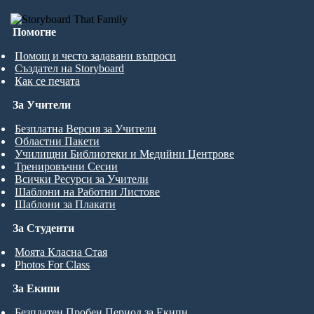
Помогне
Помощ и често задавани въпроси
Създател на Storyboard
Как се печата
За Учители
Безплатна Версия за Учители
Областни Пакети
Училищни Библиотеки и Медийни Центрове
Тренировъчни Сесии
Всички Ресурси за Учители
Шаблони на Работни Листове
Шаблони за Плакати
За Студенти
Моята Класна Стая
Photos For Class
За Екипи
Безплатен Пробен Период за Екипи