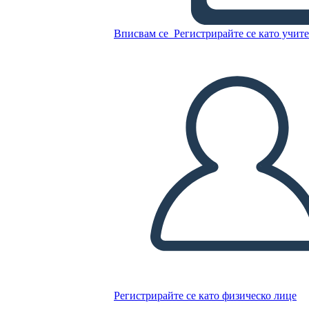
Вписвам се
Регистрирайте се като учит
ITA- Анализ на Семантични
Характеристики
Копирайте този Storyboard
СЪЗДАЙТЕ СЦЕНАРИЙ
ПУСКАНЕ НА СЛАЙДШОУ
ЧЕТИ МИ
Регистрирайте се като физическо лице