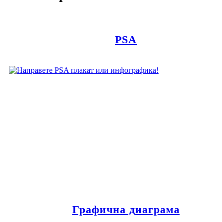
PSA
Графична диаграма