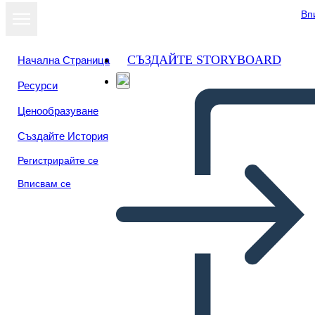
Вп
СЪЗДАЙТЕ STORYBOARD
Начална Страница
Ресурси
Преглед като
Ценообразуване
слайдшоу
Създайте История
Регистрирайте се
Вписвам се
ITA- Текстова Структура -