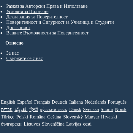
Разказ за Авторски Права и Използване
Условия за Ползване
Декларация за Поверителност
Поверителност и Сигурност за Училища и Студенти
Достъпност
Вашите Възможности за Поверителност
Относно
За нас
Свържете се с нас
English
Español
Français
Deutsch
Italiana
Nederlands
Português
עברית
العَرَبِيَّة
हिन्दी
ру́сский язы́к
Dansk
Svenska
Suomi
Norsk
Türkçe
Polski
Româna
Ceština
Slovenský
Magyar
Hrvatski
български
Lietuvos
Slovenščina
Latvijas
eesti