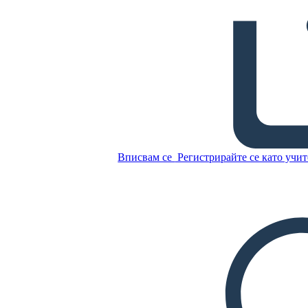
Ser vs Estar - Приложение
Копирайте този
Storyboard
СЪЗДАЙТЕ СЦЕНАРИЙ
Вписвам се
Регистрирайте се като учит
Копирайте този
Storyboard
СЪЗДАЙТЕ СЦЕНАРИЙ
ПУСКАНЕ НА СЛАЙДШОУ
ЧЕТИ МИ