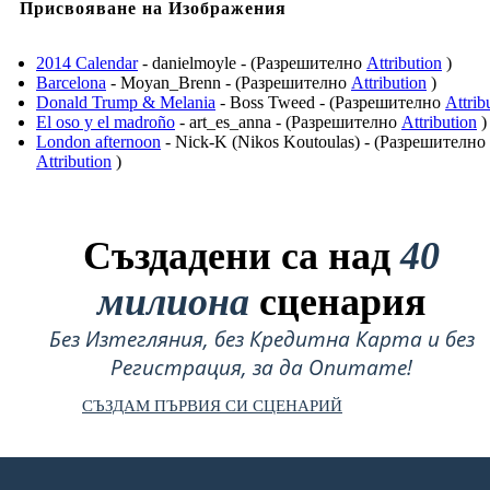
Присвояване на Изображения
2014 Calendar
- danielmoyle - (Разрешително
Attribution
)
Barcelona
- Moyan_Brenn - (Разрешително
Attribution
)
Donald Trump & Melania
- Boss Tweed - (Разрешително
Attrib
El oso y el madroño
- art_es_anna - (Разрешително
Attribution
)
London afternoon
- Nick-K (Nikos Koutoulas) - (Разрешително
Attribution
)
Създадени са над
40
милиона
сценария
Без Изтегляния, без Кредитна Карта и без
Регистрация, за да Опитате!
СЪЗДАМ ПЪРВИЯ СИ СЦЕНАРИЙ