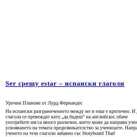
Ser срещу estar – испански глаголи
Урочни Планове от Лурд Фернандес
На испански разграничението между ser и estar е критично. И
глагола се превеждат като „да бъдеш“ на английски; обаче
употребите им са много различни, което може да направи уче
усвояването на темата предизвикателство за учениците. Напр
ученето на тези глаголи забавно със Storyboard That!