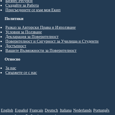
Бизнес Ресурси
Създайте за Работа
Присъединете се към моя Екип
Политики
Разказ за Авторски Права и Използване
Условия за Ползване
Декларация за Поверителност
Поверителност и Сигурност за Училища и Студенти
Достъпност
Вашите Възможности за Поверителност
Относно
За нас
Свържете се с нас
English
Español
Français
Deutsch
Italiana
Nederlands
Português