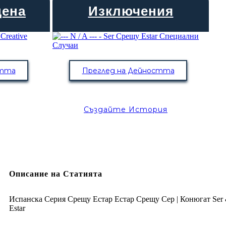
цена
Изключения
стта
Преглед на Дейността
Създайте История
Описание на Статията
Испанска Серия Срещу Естар Естар Срещу Сер | Конюгат Ser
Estar