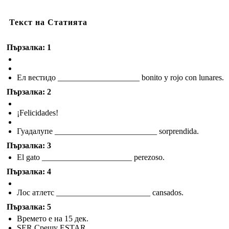
Текст на Статията
Пързалка: 1
Ел вестидо ____________________ bonito y rojo con lunares.
Пързалка: 2
¡Felicidades!
Гуадалупе _________________________ sorprendida.
Пързалка: 3
El gato ______________________ perezoso.
Пързалка: 4
Лос атлетс _______________________ cansados.
Пързалка: 5
Времето е на 15 дек.
SER Срещу ESTAR