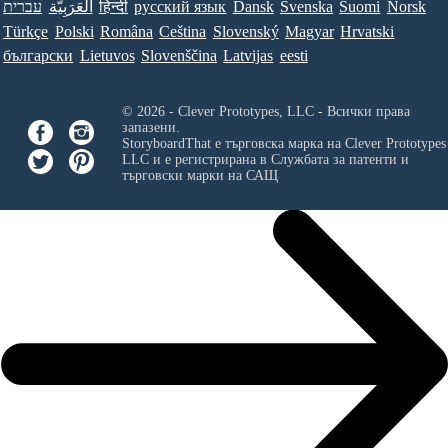
עברית
العَرَبِيَّة
हिन्दी
ру́сский язы́к
Dansk
Svenska
Suomi
Norsk
Türkçe
Polski
Româna
Ceština
Slovenský
Magyar
Hrvatski
български
Lietuvos
Slovenščina
Latvijas
eesti
© 2026 - Clever Prototypes, LLC - Всички права
запазени.
StoryboardThat е търговска марка на
Clever Prototypes
LLC
и е регистрирана в Службата за патенти и
търговски марки на САЩ