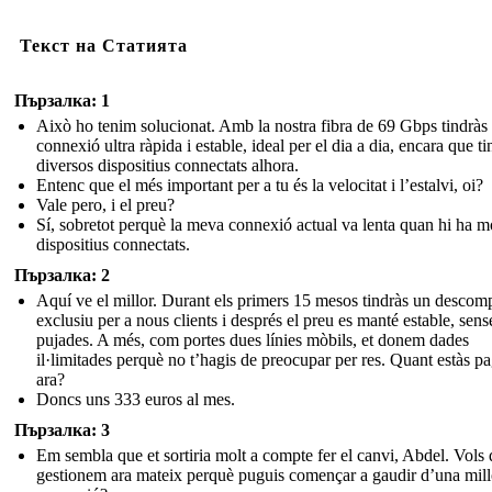
Текст на Статията
Пързалка: 1
Això ho tenim solucionat. Amb la nostra fibra de 69 Gbps tindràs
connexió ultra ràpida i estable, ideal per el dia a dia, encara que ti
diversos dispositius connectats alhora.
Entenc que el més important per a tu és la velocitat i l’estalvi, oi?
Vale pero, i el preu?
Sí, sobretot perquè la meva connexió actual va lenta quan hi ha m
dispositius connectats.
Пързалка: 2
Aquí ve el millor. Durant els primers 15 mesos tindràs un descom
exclusiu per a nous clients i després el preu es manté estable, sens
pujades. A més, com portes dues línies mòbils, et donem dades
il·limitades perquè no t’hagis de preocupar per res. Quant estàs p
ara?
Doncs uns 333 euros al mes.
Пързалка: 3
Em sembla que et sortiria molt a compte fer el canvi, Abdel. Vols
gestionem ara mateix perquè puguis començar a gaudir d’una mill