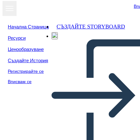
Вп
СЪЗДАЙТЕ STORYBOARD
Начална Страница
Ресурси
Преглед като
Ценообразуване
слайдшоу
Създайте История
Регистрирайте се
Вписвам се
Untitled Storyboard