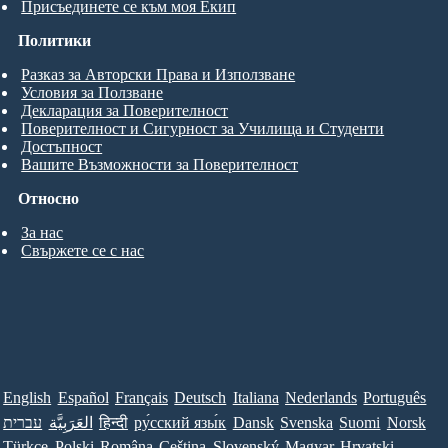
Присъединете се към моя Екип
Политики
Разказ за Авторски Права и Използване
Условия за Ползване
Декларация за Поверителност
Поверителност и Сигурност за Училища и Студенти
Достъпност
Вашите Възможности за Поверителност
Относно
За нас
Свържете се с нас
English
Español
Français
Deutsch
Italiana
Nederlands
Português
עברית
العَرَبِيَّة
हिन्दी
ру́сский язы́к
Dansk
Svenska
Suomi
Norsk
Türkçe
Polski
Româna
Ceština
Slovenský
Magyar
Hrvatski