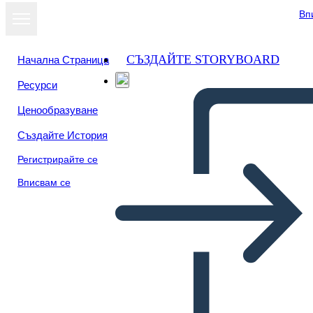
Вп
СЪЗДАЙТЕ STORYBOARD
Начална Страница
Ресурси
Преглед като
Ценообразуване
слайдшоу
Създайте История
Регистрирайте се
Вписвам се
Šablona Obalu Knihy 3