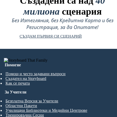
Създадени са над
40
милиона
сценария
Без Изтегляния, без Кредитна Карта и без
Регистрация, за да Опитате!
СЪЗДАМ ПЪРВИЯ СИ СЦЕНАРИЙ
Помогне
Помощ и често задавани въпроси
Създател на Storyboard
Как се печата
За Учители
Безплатна Версия за Учители
Областни Пакети
Училищни Библиотеки и Медийни Центрове
Тренировъчни Сесии