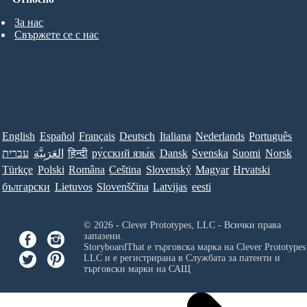
За нас
Свържете се с нас
English
Español
Français
Deutsch
Italiana
Nederlands
Português
עברית
العَرَبِيَّة
हिन्दी
ру́сский язы́к
Dansk
Svenska
Suomi
Norsk
Türkçe
Polski
Româna
Ceština
Slovenský
Magyar
Hrvatski
български
Lietuvos
Slovenščina
Latvijas
eesti
© 2026 - Clever Prototypes, LLC - Всички права
запазени.
StoryboardThat е търговска марка на
Clever Prototypes
LLC
и е регистрирана в Службата за патенти и
търговски марки на САЩ