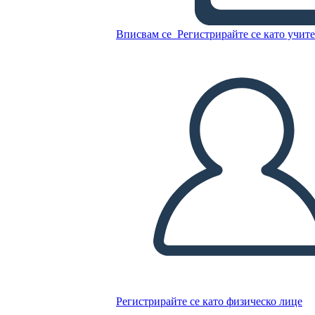
Вписвам се
Регистрирайте се като учит
Копирайте този Storyboard
СЪЗДАЙТЕ СЦЕНАРИЙ
ПУСКАНЕ НА СЛАЙДШОУ
ЧЕТИ МИ
Регистрирайте се като физическо лице