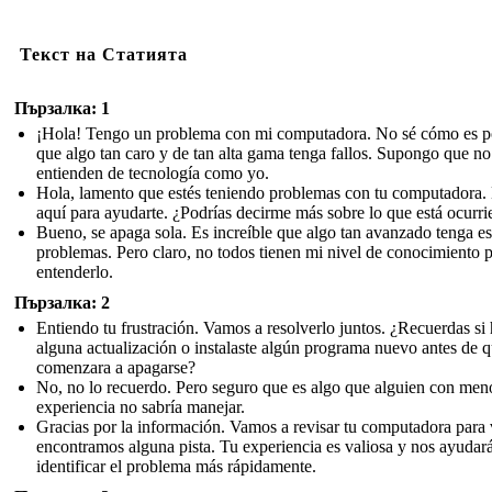
Текст на Статията
Пързалка: 1
¡Hola! Tengo un problema con mi computadora. No sé cómo es p
que algo tan caro y de tan alta gama tenga fallos. Supongo que no
entienden de tecnología como yo.
Hola, lamento que estés teniendo problemas con tu computadora.
aquí para ayudarte. ¿Podrías decirme más sobre lo que está ocurr
Bueno, se apaga sola. Es increíble que algo tan avanzado tenga es
problemas. Pero claro, no todos tienen mi nivel de conocimiento 
entenderlo.
Пързалка: 2
Entiendo tu frustración. Vamos a resolverlo juntos. ¿Recuerdas si 
alguna actualización o instalaste algún programa nuevo antes de 
comenzara a apagarse?
No, no lo recuerdo. Pero seguro que es algo que alguien con men
experiencia no sabría manejar.
Gracias por la información. Vamos a revisar tu computadora para 
encontramos alguna pista. Tu experiencia es valiosa y nos ayudar
identificar el problema más rápidamente.