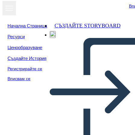
Вп
СЪЗДАЙТЕ STORYBOARD
Начална Страница
Ресурси
Преглед като
Ценообразуване
слайдшоу
Създайте История
Регистрирайте се
Вписвам се
Untitled Storyboard