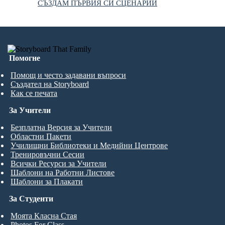
СЪЗДАМ ПЪРВИЯ СИ СЦЕНАРИЙ
Помогне
Помощ и често задавани въпроси
Създател на Storyboard
Как се печата
За Учители
Безплатна Версия за Учители
Областни Пакети
Училищни Библиотеки и Медийни Центрове
Тренировъчни Сесии
Всички Ресурси за Учители
Шаблони на Работни Листове
Шаблони за Плакати
За Студенти
Моята Класна Стая
Photos For Class