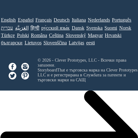
English
Español
Français
Deutsch
Italiana
Nederlands
Português
עברית
العَرَبِيَّة
हिन्दी
ру́сский язы́к
Dansk
Svenska
Suomi
Norsk
Türkçe
Polski
Româna
Ceština
Slovenský
Magyar
Hrvatski
български
Lietuvos
Slovenščina
Latvijas
eesti
© 2026 - Clever Prototypes, LLC - Всички права
запазени.
StoryboardThat е търговска марка на
Clever Prototypes
LLC
и е регистрирана в Службата за патенти и
търговски марки на САЩ