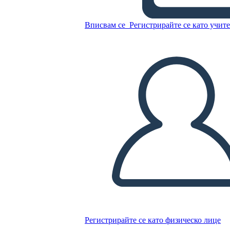
Вписвам се
Регистрирайте се като учит
Копирайте този Storyboard
СЪЗДАЙТЕ СЦЕНАРИЙ
ПУСКАНЕ НА СЛАЙДШОУ
ЧЕТИ МИ
Регистрирайте се като физическо лице