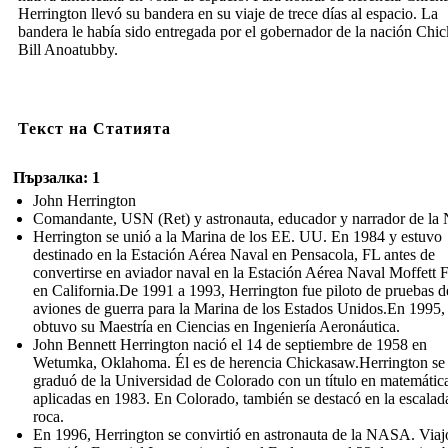
Herrington llevó su bandera en su viaje de trece días al espacio. La
bandera le había sido entregada por el gobernador de la nación Chi
Bill Anoatubby.
Текст на Статията
Пързалка: 1
John Herrington
Comandante, USN (Ret) y astronauta, educador y narrador de l
Herrington se unió a la Marina de los EE. UU. En 1984 y estuvo
destinado en la Estación Aérea Naval en Pensacola, FL antes de
convertirse en aviador naval en la Estación Aérea Naval Moffett F
en California.De 1991 a 1993, Herrington fue piloto de pruebas d
aviones de guerra para la Marina de los Estados Unidos.En 1995,
obtuvo su Maestría en Ciencias en Ingeniería Aeronáutica.
John Bennett Herrington nació el 14 de septiembre de 1958 en
Wetumka, Oklahoma. Él es de herencia Chickasaw.Herrington se
graduó de la Universidad de Colorado con un título en matemátic
aplicadas en 1983. En Colorado, también se destacó en la escalad
roca.
En 1996, Herrington se convirtió en astronauta de la NASA. Viajó