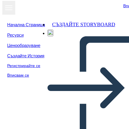
Вп
СЪЗДАЙТЕ STORYBOARD
Начална Страница
Ресурси
Ценообразуване
Създайте История
Регистрирайте се
Вписвам се
Biografía de John Herrington