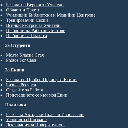
Безплатна Версия за Учители
Областни Пакети
Училищни Библиотеки и Медийни Центрове
Тренировъчни Сесии
Всички Ресурси за Учители
Шаблони на Работни Листове
Шаблони за Плакати
За Студенти
Моята Класна Стая
Photos For Class
За Екипи
Безплатен Пробен Период за Екипи
Бизнес Ресурси
Създайте за Работа
Присъединете се към моя Екип
Политики
Разказ за Авторски Права и Използване
Условия за Ползване
Декларация за Поверителност