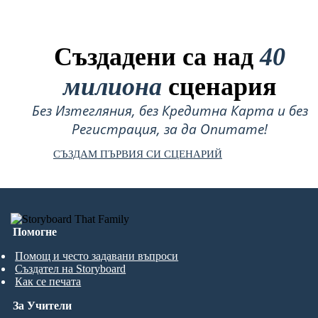
Създадени са над
40
милиона
сценария
Без Изтегляния, без Кредитна Карта и без
Регистрация, за да Опитате!
СЪЗДАМ ПЪРВИЯ СИ СЦЕНАРИЙ
Помогне
Помощ и често задавани въпроси
Създател на Storyboard
Как се печата
За Учители