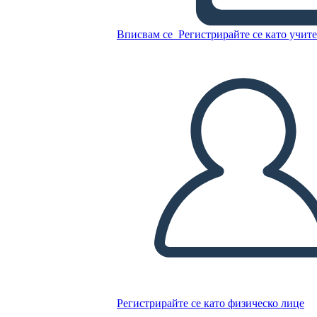
Вписвам се
Регистрирайте се като учит
Копирайте този Storyboard
СЪЗДАЙТЕ СЦЕНАРИЙ
ПУСКАНЕ НА СЛАЙДШОУ
ЧЕТИ МИ
Регистрирайте се като физическо лице