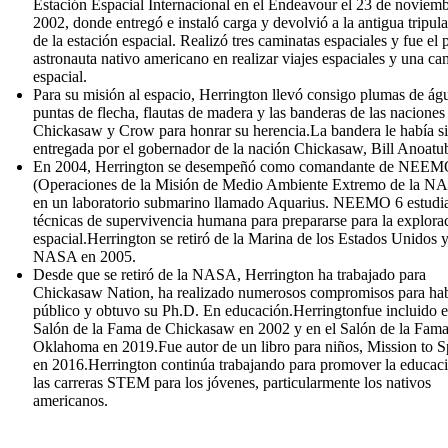
Estación Espacial Internacional en el Endeavour el 23 de noviem
2002, donde entregó e instaló carga y devolvió a la antigua tripul
de la estación espacial. Realizó tres caminatas espaciales y fue el 
astronauta nativo americano en realizar viajes espaciales y una ca
espacial.
Para su misión al espacio, Herrington llevó consigo plumas de águ
puntas de flecha, flautas de madera y las banderas de las naciones
Chickasaw y Crow para honrar su herencia.La bandera le había s
entregada por el gobernador de la nación Chickasaw, Bill Anoatu
En 2004, Herrington se desempeñó como comandante de NEEM
(Operaciones de la Misión de Medio Ambiente Extremo de la N
en un laboratorio submarino llamado Aquarius. NEEMO 6 estudi
técnicas de supervivencia humana para prepararse para la explora
espacial.Herrington se retiró de la Marina de los Estados Unidos y
NASA en 2005.
Desde que se retiró de la NASA, Herrington ha trabajado para
Chickasaw Nation, ha realizado numerosos compromisos para hab
público y obtuvo su Ph.D. En educación.Herringtonfue incluido e
Salón de la Fama de Chickasaw en 2002 y en el Salón de la Fama
Oklahoma en 2019.Fue autor de un libro para niños, Mission to S
en 2016.Herrington continúa trabajando para promover la educac
las carreras STEM para los jóvenes, particularmente los nativos
americanos.