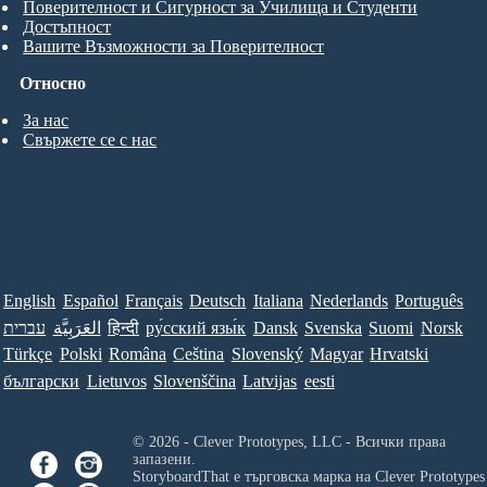
Поверителност и Сигурност за Училища и Студенти
Достъпност
Вашите Възможности за Поверителност
Относно
За нас
Свържете се с нас
English
Español
Français
Deutsch
Italiana
Nederlands
Português
עברית
العَرَبِيَّة
हिन्दी
ру́сский язы́к
Dansk
Svenska
Suomi
Norsk
Türkçe
Polski
Româna
Ceština
Slovenský
Magyar
Hrvatski
български
Lietuvos
Slovenščina
Latvijas
eesti
© 2026 - Clever Prototypes, LLC - Всички права
запазени.
StoryboardThat е търговска марка на
Clever Prototypes