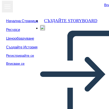
Вп
СЪЗДАЙТЕ STORYBOARD
Начална Страница
Ресурси
Ценообразуване
Създайте История
Регистрирайте се
Вписвам се
Biografía de Puritan Roger