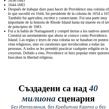
1636-1643
1644-1683
Después de trabajar duro para hacer de Providence una colonia ofi
lo que sucedió en 1644, fui presidente de la colonia de 1654 a 16
También fui agricultor, escritor y comerciante. Fui una parte muy
importante de la historia de Rhode Island hasta mi muerte en el in
de principios de 1683.
Fui a la bahía de Narragansett y compré tierras a los nativos amer
Construí un asentamiento que ahora se conoce como Providence
Island. Las reglas y leyes de esta colonia no se basaban en puntos
vista religiosos, sino en cuestiones que involucraban a todas las
personas. A todos se les permitió practicar cualquier religión en la
creyeran. Debido a esto, Providence se hizo popular entre quienes
buscaban la libertad religiosa.
Създадени са над
40
милиона
сценария
Без Изтегляния, без Кредитна Карта и без