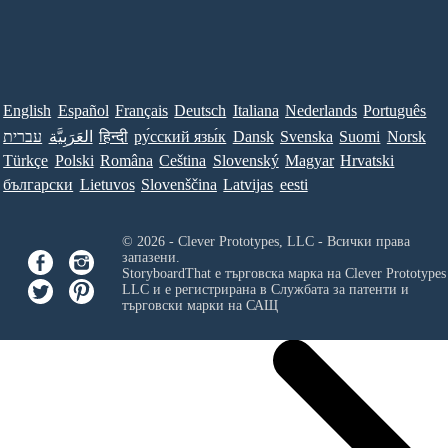
English
Español
Français
Deutsch
Italiana
Nederlands
Português
עברית
العَرَبِيَّة
हिन्दी
ру́сский язы́к
Dansk
Svenska
Suomi
Norsk
Türkçe
Polski
Româna
Ceština
Slovenský
Magyar
Hrvatski
български
Lietuvos
Slovenščina
Latvijas
eesti
© 2026 - Clever Prototypes, LLC - Всички права
запазени.
StoryboardThat е търговска марка на
Clever Prototypes
LLC
и е регистрирана в Службата за патенти и
търговски марки на САЩ