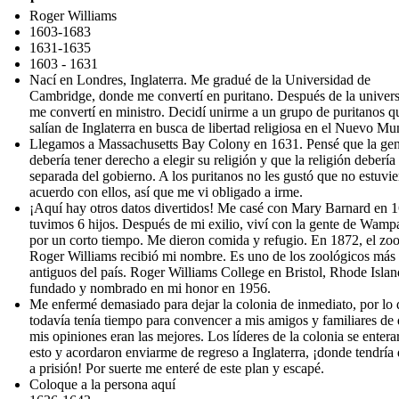
Roger Williams
1603-1683
1631-1635
1603 - 1631
Nací en Londres, Inglaterra. Me gradué de la Universidad de
Cambridge, donde me convertí en puritano. Después de la univers
me convertí en ministro. Decidí unirme a un grupo de puritanos q
salían de Inglaterra en busca de libertad religiosa en el Nuevo Mu
Llegamos a Massachusetts Bay Colony en 1631. Pensé que la gen
debería tener derecho a elegir su religión y que la religión debería 
separada del gobierno. A los puritanos no les gustó que no estuvie
acuerdo con ellos, así que me vi obligado a irme.
¡Aquí hay otros datos divertidos! Me casé con Mary Barnard en 
tuvimos 6 hijos. Después de mi exilio, viví con la gente de Wam
por un corto tiempo. Me dieron comida y refugio. En 1872, el zo
Roger Williams recibió mi nombre. Es uno de los zoológicos más
antiguos del país. Roger Williams College en Bristol, Rhode Islan
fundado y nombrado en mi honor en 1956.
Me enfermé demasiado para dejar la colonia de inmediato, por lo
todavía tenía tiempo para convencer a mis amigos y familiares de
mis opiniones eran las mejores. Los líderes de la colonia se entera
esto y acordaron enviarme de regreso a Inglaterra, ¡donde tendría 
a prisión! Por suerte me enteré de este plan y escapé.
Coloque a la persona aquí