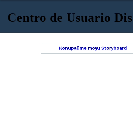
Centro de Usuario Dis
Копирайте този Storyboard