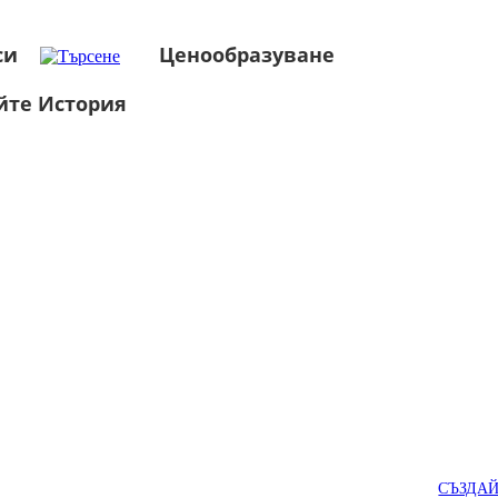
си
Ценообразуване
йте История
СЪЗДА