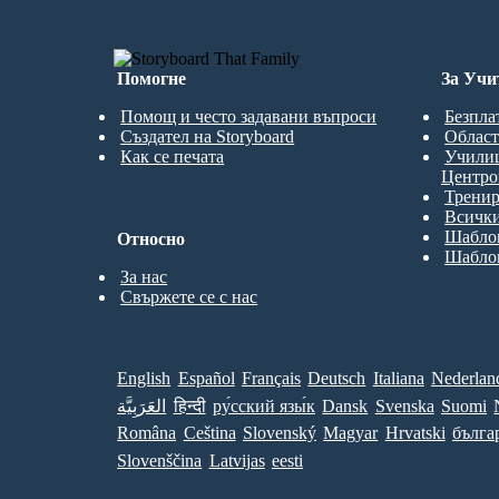
Помогне
За Учи
Помощ и често задавани въпроси
Безпла
Създател на Storyboard
Област
Как се печата
Учили
Центро
Трени
Всички
Шаблон
Относно
Шаблон
За нас
Свържете се с нас
English
Español
Français
Deutsch
Italiana
Nederlan
العَرَبِيَّة
हिन्दी
ру́сский язы́к
Dansk
Svenska
Suomi
Româna
Ceština
Slovenský
Magyar
Hrvatski
бълга
Slovenščina
Latvijas
eesti