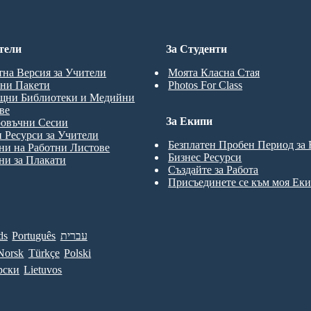
тели
За Студенти
тна Версия за Учители
Моята Класна Стая
ни Пакети
Photos For Class
щни Библиотеки и Медийни
ве
За Екипи
ровъчни Сесии
 Ресурси за Учители
Безплатен Пробен Период за
и на Работни Листове
Бизнес Ресурси
и за Плакати
Създайте за Работа
Присъединете се към моя Ек
ds
Português
עברית
Norsk
Türkçe
Polski
рски
Lietuvos