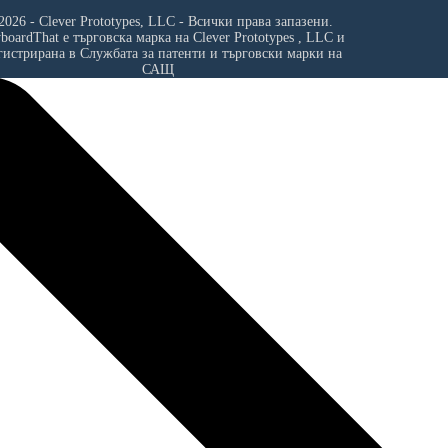
2026 - Clever Prototypes, LLC - Всички права запазени.
yboardThat е търговска марка на
Clever Prototypes , LLC
и
гистрирана в Службата за патенти и търговски марки на
САЩ