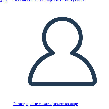
Вписвам се
Регистрирайте се като учител
OARD
Регистрирайте се като физическо лице