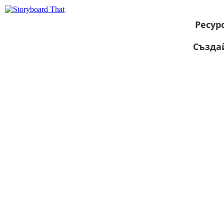
Ресур
Създа