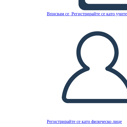
Вписвам се
Регистрирайте се като учит
Копирайте този Storyboard
СЪЗДАЙТЕ СЦЕНАРИЙ
ПУСКАНЕ НА СЛАЙДШОУ
ЧЕТИ МИ
Регистрирайте се като физическо лице