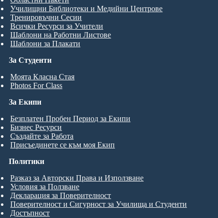
Училищни Библиотеки и Медийни Центрове
Тренировъчни Сесии
Всички Ресурси за Учители
Шаблони на Работни Листове
Шаблони за Плакати
За Студенти
Моята Класна Стая
Photos For Class
За Екипи
Безплатен Пробен Период за Екипи
Бизнес Ресурси
Създайте за Работа
Присъединете се към моя Екип
Политики
Разказ за Авторски Права и Използване
Условия за Ползване
Декларация за Поверителност
Поверителност и Сигурност за Училища и Студенти
Достъпност