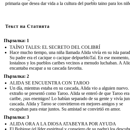
primaria que desea dar vida a la cultura del pueblo taino para los niñ
Текст на Статията
Пързалка: 1
TAÍNO TALES: EL SECRETO DEL COLIBRÍ
Hace mucho tiempo, una niña llamada Alida vivía en su isla parad
Su padre era el cacique o cacique delpuebloTaí. En ese momento,
lostaínos y los pueblos caribes vecinos a menudo luchaban. A Alid
encantaba escapar a su cascada favorita.
Пързалка: 2
ALIDA SE ENCUENTRA CON TAROO
Un día, mientras estaba en su cascada, Alida vio a alguien nuevo.
extraño se presentó como Taroo. Alida se enteró de que Taroo era
caribe, ¡sus enemigos! Lo habían separado de su gente y vivía jun
cascada. Alida y Taroo se convirtieron en mejores amigos y se
escapaban para estar juntos. Su amistad se convirtió en amor.
Пързалка: 3
ALIDA ORA A LA DIOSA ATABEYRA POR AYUDA
El Bohique (el líder espiritual y consejero de su padre) los descub