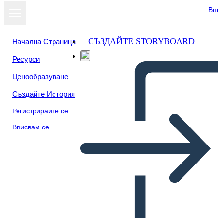
Вп
СЪЗДАЙТЕ STORYBOARD
Начална Страница
Ресурси
Ценообразуване
Създайте История
Регистрирайте се
Вписвам се
Cuentos Taínos: Colibrí