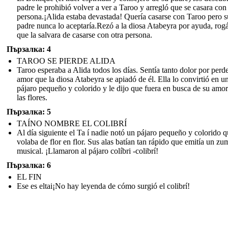
padre le prohibió volver a ver a Taroo y arregló que se casara con
persona.¡Alida estaba devastada! Quería casarse con Taroo pero s
padre nunca lo aceptaría.Rezó a la diosa Atabeyra por ayuda, rog
que la salvara de casarse con otra persona.
Пързалка: 4
TAROO SE PIERDE ALIDA
Taroo esperaba a Alida todos los días. Sentía tanto dolor por perde
amor que la diosa Atabeyra se apiadó de él. Ella lo convirtió en u
pájaro pequeño y colorido y le dijo que fuera en busca de su amor
las flores.
Пързалка: 5
TAÍNO NOMBRE EL COLIBRÍ
Al día siguiente el Ta í nadie notó un pájaro pequeño y colorido 
volaba de flor en flor. Sus alas batían tan rápido que emitía un z
musical. ¡Llamaron al pájaro colíbri -colibrí!
Пързалка: 6
EL FIN
Ese es eltai¡No hay leyenda de cómo surgió el colibrí!