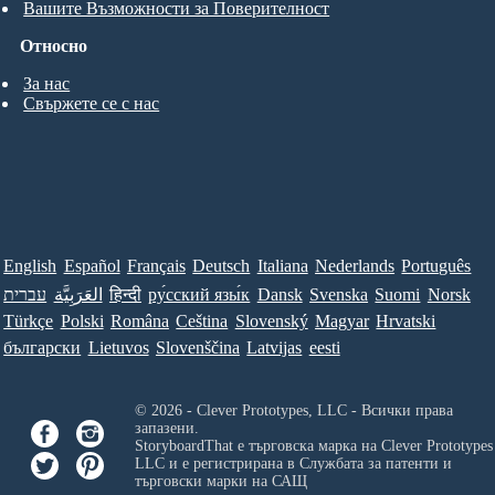
Вашите Възможности за Поверителност
Относно
За нас
Свържете се с нас
English
Español
Français
Deutsch
Italiana
Nederlands
Português
עברית
العَرَبِيَّة
हिन्दी
ру́сский язы́к
Dansk
Svenska
Suomi
Norsk
Türkçe
Polski
Româna
Ceština
Slovenský
Magyar
Hrvatski
български
Lietuvos
Slovenščina
Latvijas
eesti
© 2026 - Clever Prototypes, LLC - Всички права
запазени.
StoryboardThat е търговска марка на
Clever Prototypes
LLC
и е регистрирана в Службата за патенти и
търговски марки на САЩ