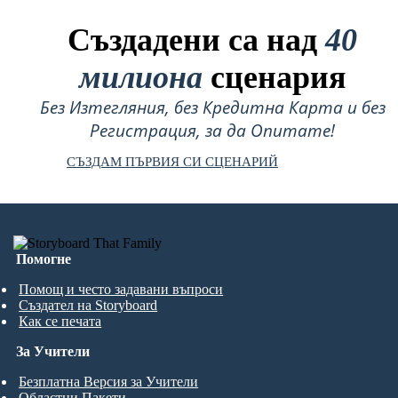
Създадени са над
40
милиона
сценария
Без Изтегляния, без Кредитна Карта и без
Регистрация, за да Опитате!
СЪЗДАМ ПЪРВИЯ СИ СЦЕНАРИЙ
Помогне
Помощ и често задавани въпроси
Създател на Storyboard
Как се печата
За Учители
Безплатна Версия за Учители
Областни Пакети