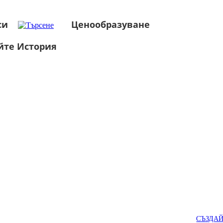
си
Ценообразуване
йте История
СЪЗДА