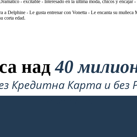
Dramático - excitable - Interesado en la última moda, chicos y encajar 
a a Delphine - Le gusta entrenar con Vonetta - Le encanta su muñeca M
u corta edad.
са над
40 милио
ез Кредитна Карта и без 
Опитате!