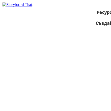
Ресур
Създа