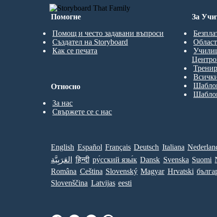
Помогне
За Учи
Помощ и често задавани въпроси
Безпла
Създател на Storyboard
Област
Как се печата
Учили
Центро
Трени
Всички
Шаблон
Относно
Шаблон
За нас
Свържете се с нас
English
Español
Français
Deutsch
Italiana
Nederlan
العَرَبِيَّة
हिन्दी
ру́сский язы́к
Dansk
Svenska
Suomi
Româna
Ceština
Slovenský
Magyar
Hrvatski
бълга
Slovenščina
Latvijas
eesti