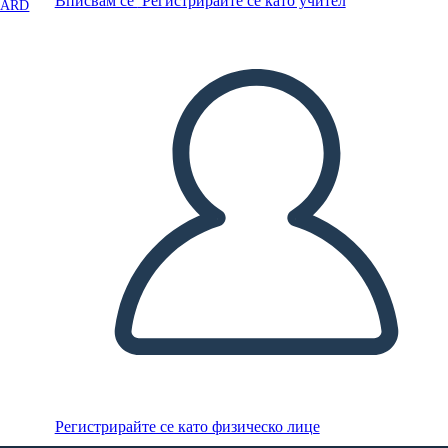
Вписвам се
Регистрирайте се като учител
OARD
Регистрирайте се като физическо лице