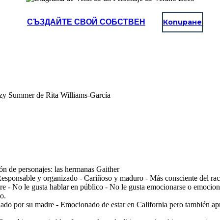
СЪЗДАЙТЕ СВОЙ СОБСТВЕН
Копиране
azy Summer de Rita Williams-García
n de personajes: las hermanas Gaither
sponsable y organizado - Cariñoso y maduro - Más consciente del racis
dre - No le gusta hablar en público - No le gusta emocionarse o emocio
o.
o por su madre - Emocionado de estar en California pero también apren