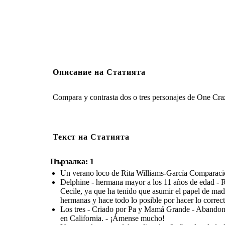
Описание на Статията
Compara y contrasta dos o tres personajes de One Cr
Текст на Статията
Пързалка: 1
Un verano loco de Rita Williams-García Comparació
Delphine - hermana mayor a los 11 años de edad - Re
Cecile, ya que ha tenido que asumir el papel de ma
hermanas y hace todo lo posible por hacer lo correct
Los tres - Criado por Pa y Mamá Grande - Abandonad
en California. - ¡Ámense mucho!