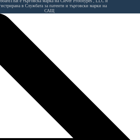
yboardThat е търговска марка на
Clever Prototypes , LLC
и
гистрирана в Службата за патенти и търговски марки на
САЩ