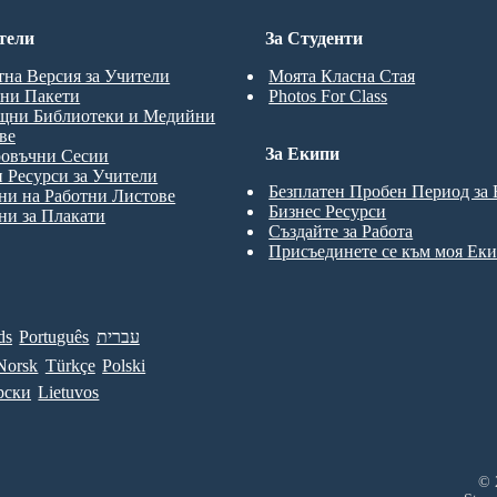
тели
За Студенти
тна Версия за Учители
Моята Класна Стая
ни Пакети
Photos For Class
щни Библиотеки и Медийни
ве
За Екипи
ровъчни Сесии
 Ресурси за Учители
Безплатен Пробен Период за
и на Работни Листове
Бизнес Ресурси
и за Плакати
Създайте за Работа
Присъединете се към моя Ек
ds
Português
עברית
Norsk
Türkçe
Polski
рски
Lietuvos
© 