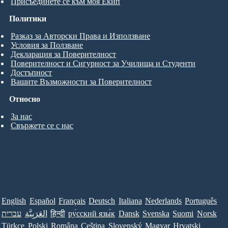
Присъединете се към моя Екип
Политики
Разказ за Авторски Права и Използване
Условия за Ползване
Декларация за Поверителност
Поверителност и Сигурност за Училища и Студенти
Достъпност
Вашите Възможности за Поверителност
Относно
За нас
Свържете се с нас
English
Español
Français
Deutsch
Italiana
Nederlands
Português
עברית
العَرَبِيَّة
हिन्दी
ру́сский язы́к
Dansk
Svenska
Suomi
Norsk
Türkçe
Polski
Româna
Ceština
Slovenský
Magyar
Hrvatski