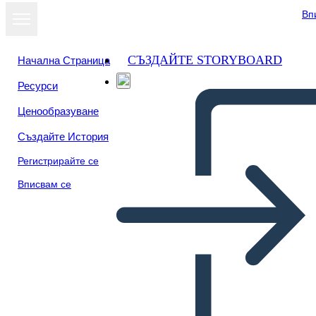
Вп
СЪЗДАЙТЕ STORYBOARD
Начална Страница
Ресурси
Ценообразуване
Създайте История
Регистрирайте се
Вписвам се
Diseño-Pensamiento Info-3