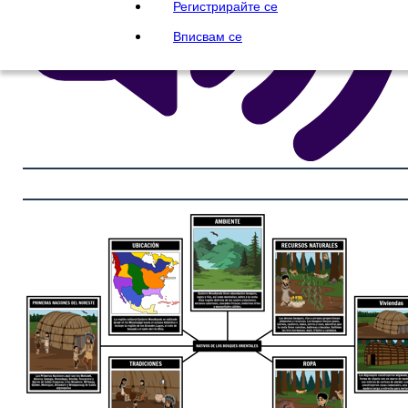
Регистрирайте се
Вписвам се