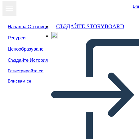
Вп
СЪЗДАЙТЕ STORYBOARD
Начална Страница
Ресурси
Преглед като
Ценообразуване
слайдшоу
Създайте История
Регистрирайте се
Вписвам се