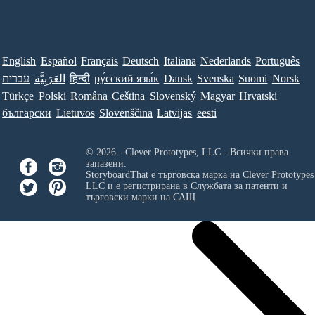
English
Español
Français
Deutsch
Italiana
Nederlands
Português
עברית
العَرَبِيَّة
हिन्दी
ру́сский язы́к
Dansk
Svenska
Suomi
Norsk
Türkçe
Polski
Româna
Ceština
Slovenský
Magyar
Hrvatski
български
Lietuvos
Slovenščina
Latvijas
eesti
© 2026 - Clever Prototypes, LLC - Всички права
запазени.
StoryboardThat е търговска марка на
Clever Prototypes
LLC
и е регистрирана в Службата за патенти и
търговски марки на САЩ