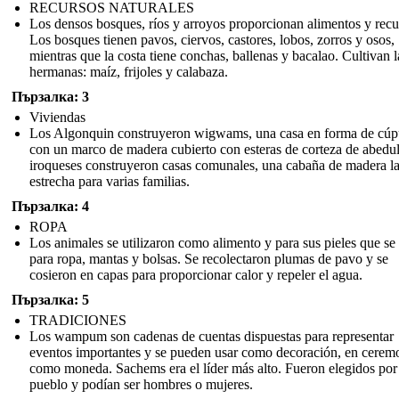
RECURSOS NATURALES
Los densos bosques, ríos y arroyos proporcionan alimentos y recu
Los bosques tienen pavos, ciervos, castores, lobos, zorros y osos,
mientras que la costa tiene conchas, ballenas y bacalao. Cultivan l
hermanas: maíz, frijoles y calabaza.
Пързалка: 3
Viviendas
Los Algonquin construyeron wigwams, una casa en forma de cúp
con un marco de madera cubierto con esteras de corteza de abedu
iroqueses construyeron casas comunales, una cabaña de madera l
estrecha para varias familias.
Пързалка: 4
ROPA
Los animales se utilizaron como alimento y para sus pieles que se
para ropa, mantas y bolsas. Se recolectaron plumas de pavo y se
cosieron en capas para proporcionar calor y repeler el agua.
Пързалка: 5
TRADICIONES
Los wampum son cadenas de cuentas dispuestas para representar
eventos importantes y se pueden usar como decoración, en cerem
como moneda. Sachems era el líder más alto. Fueron elegidos por
pueblo y podían ser hombres o mujeres.