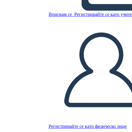
Mapa de Arañas de Eastern
Woodlands
Вписвам се
Регистрирайте се като учит
Копирайте този Storyboard
СЪЗДАЙТЕ СЦЕНАРИЙ
ПУСКАНЕ НА СЛАЙДШОУ
ЧЕТИ МИ
Регистрирайте се като физическо лице