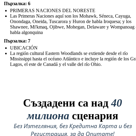
Пързалка: 6
PRIMERAS NACIONES DEL NORESTE
Las Primeras Naciones aquí son los Mohawk, Séneca, Cayuga,
Onondaga, Oneida, Tuscarora y Huron de habla Iroquesa; y los
Shawnee, Mi'kmaq, Ojibwe, Mohegan, Delaware y Wompanoag 
habla algonquina
Пързалка: 7
UBICACIÓN
La región cultural Eastern Woodlands se extiende desde el río
Mississippi hasta el océano Atlántico e incluye la región de los G
Lagos, el este de Canadá y el valle del río Ohio.
Създадени са над
40
милиона
сценария
Без Изтегляния, без Кредитна Карта и без
Регистрация, за да Опитате!