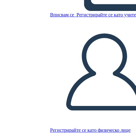
Вписвам се
Регистрирайте се като учит
Копирайте този Storyboard
СЪЗДАЙТЕ СЦЕНАРИЙ
ПУСКАНЕ НА СЛАЙДШОУ
ЧЕТИ МИ
Регистрирайте се като физическо лице