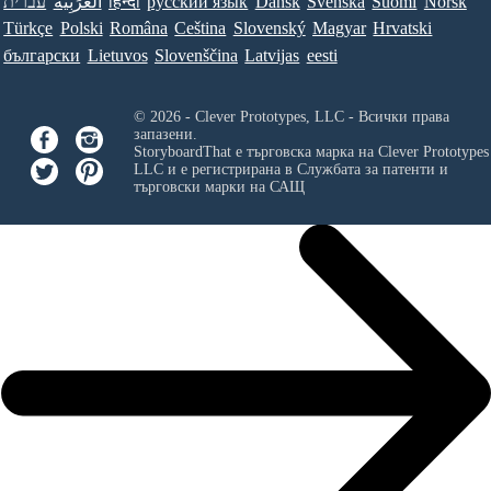
עברית
العَرَبِيَّة
हिन्दी
ру́сский язы́к
Dansk
Svenska
Suomi
Norsk
Türkçe
Polski
Româna
Ceština
Slovenský
Magyar
Hrvatski
български
Lietuvos
Slovenščina
Latvijas
eesti
© 2026 - Clever Prototypes, LLC - Всички права
запазени.
StoryboardThat е търговска марка на
Clever Prototypes
LLC
и е регистрирана в Службата за патенти и
търговски марки на САЩ