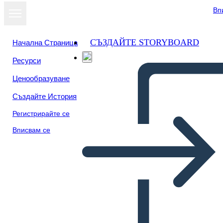
Вп
СЪЗДАЙТЕ STORYBOARD
Начална Страница
Ресурси
Ценообразуване
Създайте История
Регистрирайте се
Вписвам се
Página de precios -
Wireframe 3