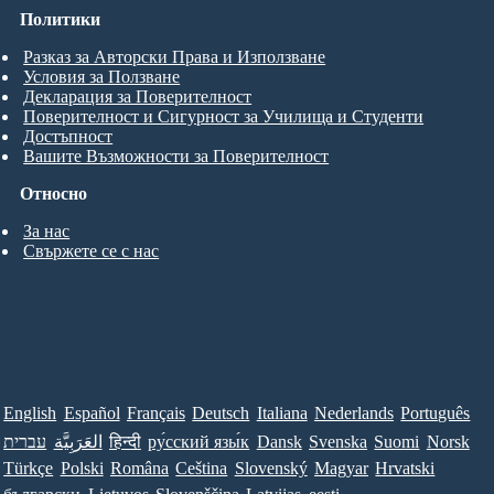
Политики
Разказ за Авторски Права и Използване
Условия за Ползване
Декларация за Поверителност
Поверителност и Сигурност за Училища и Студенти
Достъпност
Вашите Възможности за Поверителност
Относно
За нас
Свържете се с нас
English
Español
Français
Deutsch
Italiana
Nederlands
Português
עברית
العَرَبِيَّة
हिन्दी
ру́сский язы́к
Dansk
Svenska
Suomi
Norsk
Türkçe
Polski
Româna
Ceština
Slovenský
Magyar
Hrvatski