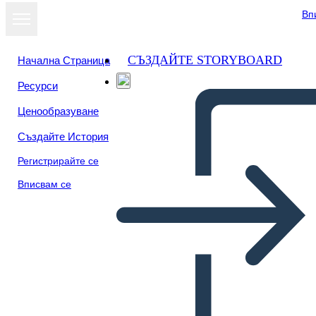
Вп
СЪЗДАЙТЕ STORYBOARD
Начална Страница
Ресурси
Ценообразуване
Създайте История
Регистрирайте се
Вписвам се
Plan de Negocios Info-1