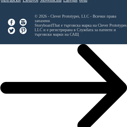
български
Lietuvos
Slovenščina
Latvijas
eesti
© 2026 - Clever Prototypes, LLC - Всички права
запазени.
StoryboardThat е търговска марка на
Clever Prototypes
LLC
и е регистрирана в Службата за патенти и
търговски марки на САЩ