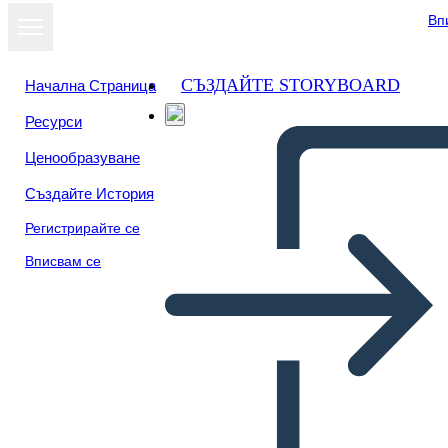
Вп
СЪЗДАЙТЕ STORYBOARD
Начална Страница
Ресурси
Ценообразуване
Създайте История
Регистрирайте се
Вписвам се
Precios de Página-Wireframe-