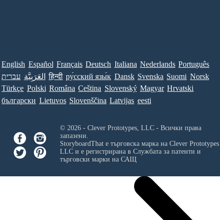
English
Español
Français
Deutsch
Italiana
Nederlands
Português
עברית
العَرَبِيَّة
हिन्दी
ру́сский язы́к
Dansk
Svenska
Suomi
Norsk
Türkçe
Polski
Româna
Ceština
Slovenský
Magyar
Hrvatski
български
Lietuvos
Slovenščina
Latvijas
eesti
© 2026 - Clever Prototypes, LLC - Всички права
запазени.
StoryboardThat е търговска марка на
Clever Prototypes
LLC
и е регистрирана в Службата за патенти и
търговски марки на САЩ