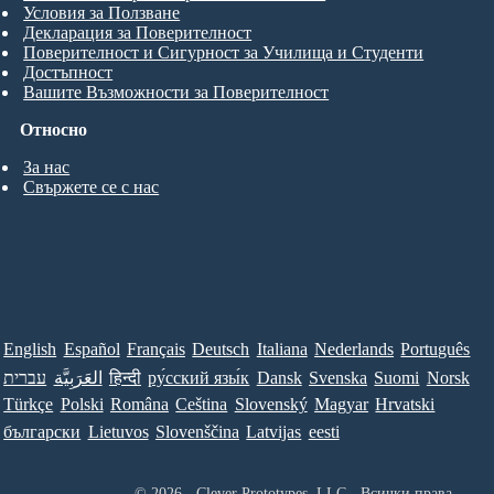
Условия за Ползване
Декларация за Поверителност
Поверителност и Сигурност за Училища и Студенти
Достъпност
Вашите Възможности за Поверителност
Относно
За нас
Свържете се с нас
English
Español
Français
Deutsch
Italiana
Nederlands
Português
עברית
العَرَبِيَّة
हिन्दी
ру́сский язы́к
Dansk
Svenska
Suomi
Norsk
Türkçe
Polski
Româna
Ceština
Slovenský
Magyar
Hrvatski
български
Lietuvos
Slovenščina
Latvijas
eesti
© 2026 - Clever Prototypes, LLC - Всички права