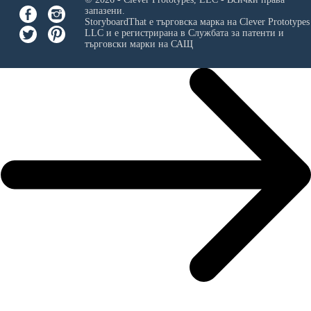
запазени.
StoryboardThat е търговска марка на
Clever Prototypes
LLC
и е регистрирана в Службата за патенти и
търговски марки на САЩ