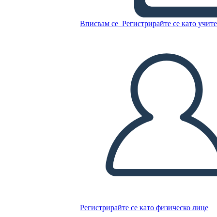
Копирайте този Storyboard
Вписвам се
Регистрирайте се като учит
СЪЗДАЙТЕ СЦЕНАРИЙ
ПУСКАНЕ НА СЛАЙДШОУ
ЧЕТИ МИ
Регистрирайте се като физическо лице