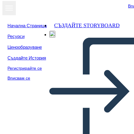
Вп
СЪЗДАЙТЕ STORYBOARD
Начална Страница
Ресурси
Ценообразуване
Създайте История
Регистрирайте се
Вписвам се
Usuario Flow-Wireframe-1