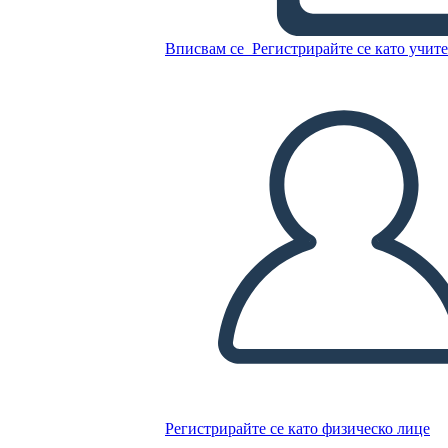
Вписвам се
Регистрирайте се като учит
Копирайте този Storyboard
СЪЗДАЙТЕ СЦЕНАРИЙ
ПУСКАНЕ НА СЛАЙДШОУ
ЧЕТИ МИ
Регистрирайте се като физическо лице