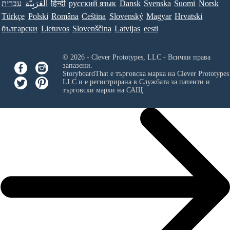
עברית
العَرَبِيَّة
हिन्दी
ру́сский язы́к
Dansk
Svenska
Suomi
Norsk
Türkçe
Polski
Româna
Ceština
Slovenský
Magyar
Hrvatski
български
Lietuvos
Slovenščina
Latvijas
eesti
© 2026 - Clever Prototypes, LLC - Всички права
запазени.
StoryboardThat е търговска марка на
Clever Prototypes
LLC
и е регистрирана в Службата за патенти и
търговски марки на САЩ