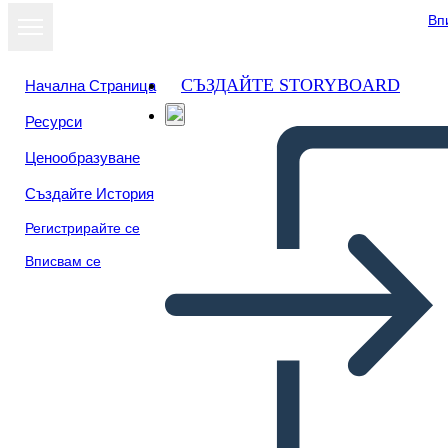
Вп
СЪЗДАЙТЕ STORYBOARD
Начална Страница
Ресурси
Ценообразуване
Създайте История
Регистрирайте се
Вписвам се
UX Info-2